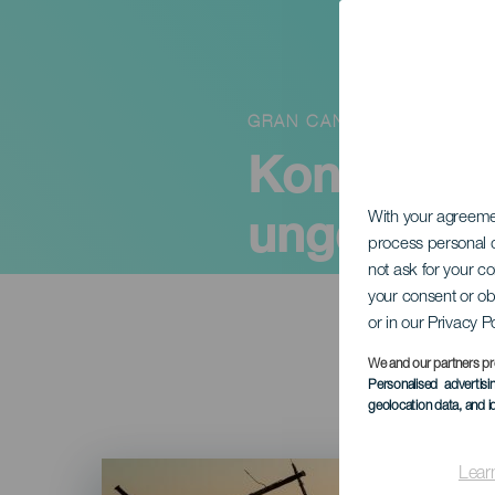
GRAN CANARIA
Konsert av
ungdomsor
With your agreem
process personal d
not ask for your c
your consent or ob
or in our Privacy P
We and our partners pr
Personalised advertis
geolocation data, and i
Imagen
Lear
Listado