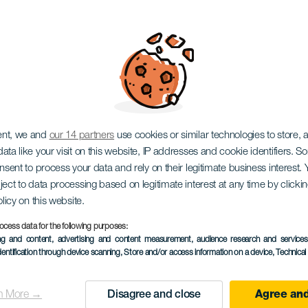
 det kanariske
kesteret
ent, we and
our 14 partners
use cookies or similar technologies to store,
ata like your visit on this website, IP addresses and cookie identifiers. 
onsent to process your data and rely on their legitimate business interest
ject to data processing based on legitimate interest at any time by click
olicy on this website.
ocess data for the following purposes:
TIDLIGERE AKTIVITET
ing and content, advertising and content measurement, audience research and service
dentification through device scanning
, Store and/or access information on a device
, Technica
13 April 2023
Localidad
Arucas
n More →
Disagree and close
Agree and