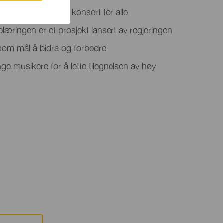
teret vil tilby en konsert for alle
ringen er et prosjekt lansert av regjeringen
om mål å bidra og forbedre
ge musikere for å lette tilegnelsen av høy