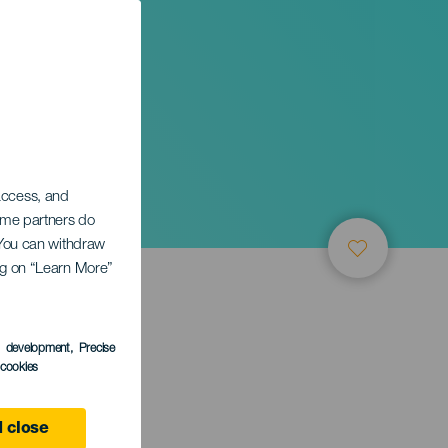
 access, and
Some partners do
. You can withdraw
ing on “Learn More”
s development
, Precise
l cookies
 close