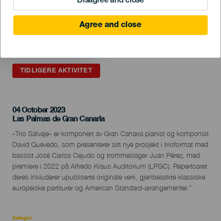
Disagree and close
Agree and close
TIDLIGERE AKTIVITET
04 October 2023
Localidad
Las Palmas de Gran Canaria
Descripción
«Trío Salvaje» er komponert av Gran Canaria pianist og komponist
del
David Quevedo, som presenterer sitt nye prosjekt i trioformat med
evento
bassist José Carlos Cejudo og trommeslager Juan Pérez, med
premiere i 2022 på Alfredo Kraus Auditorium (LPGC). Repertoaret
deres inkluderer upubliserte originale verk, gjenbesøkte klassiske
europeiske partiturer og American Standard-arrangementer."
Kategori