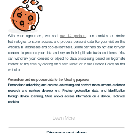
With your agreement, we and
our 14 partners
use cookies or similar
technologies to store, access, and process personal data like your visit on this
website, IP addresses and cookie identifiers. Some partners do not ask for your
consent to process your data and rely on their legitimate business interest. You
can withdraw your consent or object to data processing based on legitimate
GRAN CANARIA
interest at any time by clicking on “Learn More” or in our Privacy Policy on this
Jazz Otoño
website.
We and our partners process data for the following purposes:
Imagen
Personalised advertising and content, advertising and content measurement, audience
Listado
research and services development
, Precise geolocation data, and identification
through device scanning
, Store and/or access information on a device
, Technical
cookies
Learn More →