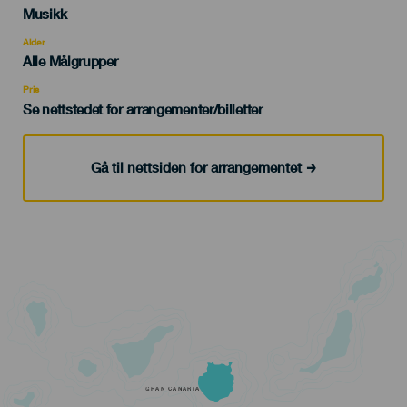
Categoría
Musikk
del
evento
Alder
Edad
Alle Målgrupper
Recomendada
Pris
Se nettstedet for arrangementer/billetter
Gå til nettsiden for arrangementet
GRAN CANARIA