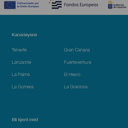
Menú
Kanariøyene
Footer
Tenerife
Gran Canaria
Lanzarote
Fuerteventura
La Palma
El Hierro
La Gomera
La Graciosa
Bli kjent med