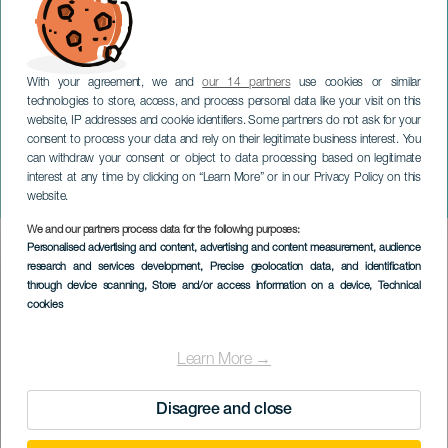
With your agreement, we and
our 14 partners
use cookies or similar
technologies to store, access, and process personal data like your visit on this
website, IP addresses and cookie identifiers. Some partners do not ask for your
consent to process your data and rely on their legitimate business interest. You
can withdraw your consent or object to data processing based on legitimate
GRAN CANARIA
interest at any time by clicking on “Learn More” or in our Privacy Policy on this
Hvor er Alice?
website.
We and our partners process data for the following purposes:
Imagen
Personalised advertising and content, advertising and content measurement, audience
Listado
research and services development
, Precise geolocation data, and identification
through device scanning
, Store and/or access information on a device
, Technical
cookies
Learn More →
Disagree and close