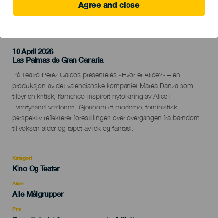
Agree and close
TIDLIGERE AKTIVITET
10 April 2026
Localidad
Las Palmas de Gran Canaria
Descripción
På Teatro Pérez Galdós presenteres «Hvor er Alice?» – en
del
produksjon av det valencianske kompaniet Marea Danza som
evento
tilbyr en kritisk, flamenco-inspirert nytolkning av Alice i
Eventyrland-verdenen. Gjennom et moderne, feministisk
perspektiv reflekterer forestillingen over overgangen fra barndom
til voksen alder og tapet av lek og fantasi.
Kategori
Categoría
Kino Og Teater
del
evento
Alder
Edad
Alle Målgrupper
Recomendada
Pris