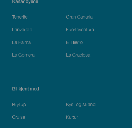
Menú
Kanariøyene
Footer
Tenerife
Gran Canaria
Lanzarote
Fuerteventura
La Palma
El Hierro
La Gomera
La Graciosa
Bli kjent med
Bryllup
Kyst og strand
Cruise
Kultur
Mat
Aktiv turisme