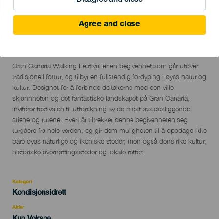
Disagree and close
Agree and close
15 to 18 October
Localidad
Las Palmas de Gran Canaria, Arucas, Tejeda, San Bartolomé
de Tirajana, Mogán
Descripción
Gran Canaria Walking Festival er en begivenhet som går utover
del
tradisjonell fottur, og tilbyr en fullstendig fordyping i øyas natur og
evento
kultur. Designet for å forbinde deltakerne med den ville
skjønnheten og det fantastiske landskapet på Gran Canaria,
inviterer festivalen til utforskning av de mest avsidesliggende
stiene og rutene. Hvert år tiltrekker denne begivenheten seg
turgåere fra hele verden, og gir dem muligheten til å oppdage ikke
bare øyas naturlige og ikoniske steder, men også dens rike kultur,
historiske overnattingssteder og lokale retter.
Kategori
Categoría
Kondisjonsidrett
del
evento
Alder
Edad
Kun Voksne