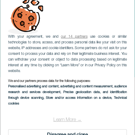
With your agreement, we and
our 14 partners
use cookies or similar
technologies to store, access, and process personal data like your visit on this
website, IP addresses and cookie identifiers. Some partners do not ask for your
consent to process your data and rely on their legitimate business interest. You
GRAN CANARIA
can withdraw your consent or object to data processing based on legitimate
Gran Canaria Walking
interest at any time by clicking on “Learn More” or in our Privacy Policy on this
Festival
website.
We and our partners process data for the following purposes:
Imagen
Personalised advertising and content, advertising and content measurement, audience
Listado
research and services development
, Precise geolocation data, and identification
through device scanning
, Store and/or access information on a device
, Technical
cookies
Learn More →