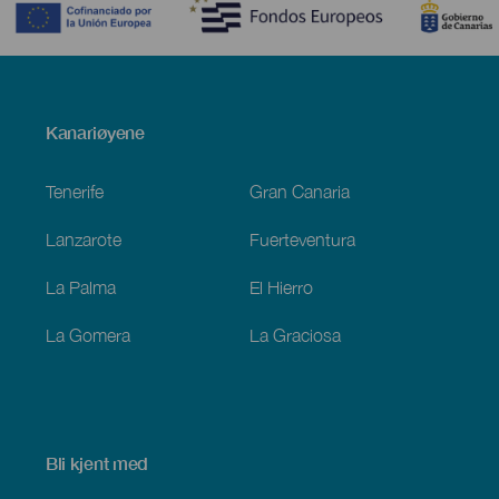
Menú
Kanariøyene
Footer
Tenerife
Gran Canaria
Lanzarote
Fuerteventura
La Palma
El Hierro
La Gomera
La Graciosa
Bli kjent med