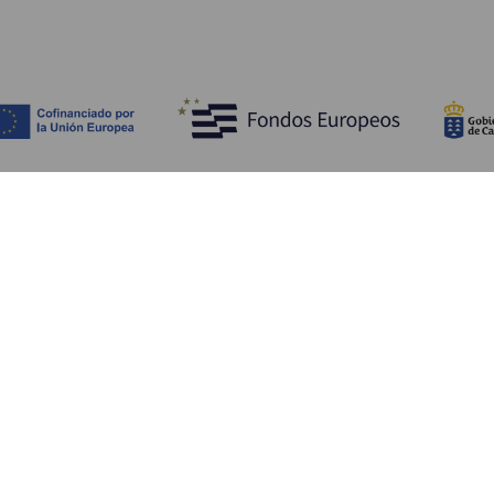
Bli kjent med
Pr
Bryllup
Kyst og strand
Ka
Cruise
Kultur
Sl
Mat
Aktiv turisme
Ov
Alle artiklene
Tj