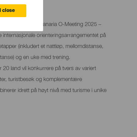
anaria
 close
ertskap for Gran Canaria O-Meeting 2025 –
te internasjonale orienteringsarrangementet på
etapper (inkludert et nattløp, mellomdistanse,
stanse) og en uke med trening.
 20 land vil konkurrere på tvers av variert
ester, turistbesøk og komplementære
binerer idrett på høyt nivå med turisme i unike