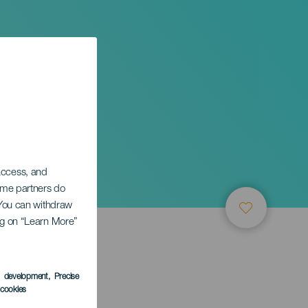
 access, and
Some partners do
. You can withdraw
ing on “Learn More”
s development
, Precise
l cookies