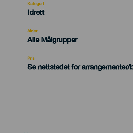
Kategori
Categoría
Idrett
del
evento
Alder
Edad
Alle Målgrupper
Recomendada
Pris
Se nettstedet for arrangementer/bi