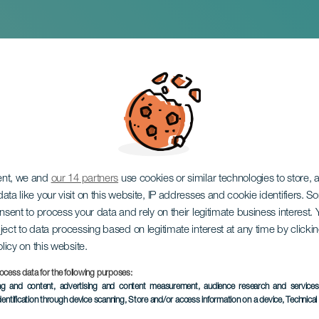
ria O-Meeting
ent, we and
our 14 partners
use cookies or similar technologies to store,
ata like your visit on this website, IP addresses and cookie identifiers. 
onsent to process your data and rely on their legitimate business interest
ject to data processing based on legitimate interest at any time by click
olicy on this website.
ocess data for the following purposes:
TIDLIGERE AKTIVITET
ing and content, advertising and content measurement, audience research and service
dentification through device scanning
, Store and/or access information on a device
, Technica