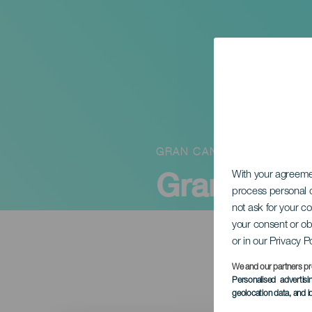
GRAN CANARIA
Gran Cana
With your agreem
process personal d
not ask for your c
your consent or ob
or in our Privacy P
We and our partners pr
Personalised advertis
geolocation data, and i