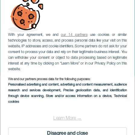
With your agreement, we and
our 14 partners
use cookies or similar
technologies to store, access, and process personal data like your visit on this
website, IP addresses and cookie identifiers. Some partners do not ask for your
consent to process your data and rely on their legitimate business interest. You
can withdraw your consent or object to data processing based on legitimate
GRAN CANARIA
interest at any time by clicking on “Learn More” or in our Privacy Policy on this
Europeisk ostemesse
website.
We and our partners process data for the following purposes:
Imagen
Personalised advertising and content, advertising and content measurement, audience
Listado
research and services development
, Precise geolocation data, and identification
through device scanning
, Store and/or access information on a device
, Technical
cookies
Learn More →
Disagree and close