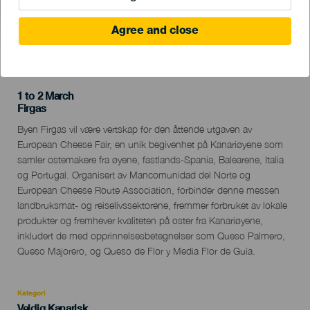
Agree and close
TIDLIGERE AKTIVITET
1 to 2 March
Localidad
Firgas
Descripción
Byen Firgas vil være vertskap for den åttende utgaven av
del
European Cheese Fair, en unik begivenhet på Kanariøyene som
evento
samler ostemakere fra øyene, fastlands-Spania, Balearene, Italia
og Portugal. Organisert av Mancomunidad del Norte og
European Cheese Route Association, forbinder denne messen
landbruksmat- og reiselivssektorene, fremmer forbruket av lokale
produkter og fremhever kvaliteten på oster fra Kanariøyene,
inkludert de med opprinnelsesbetegnelser som Queso Palmero,
Queso Majorero, og Queso de Flor y Media Flor de Guía.
Kategori
Categoría
Veldig Kanarisk