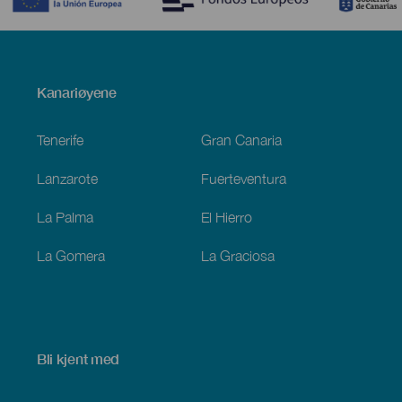
Menú
Kanariøyene
Footer
Tenerife
Gran Canaria
Lanzarote
Fuerteventura
La Palma
El Hierro
La Gomera
La Graciosa
Bli kjent med