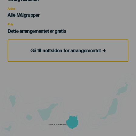
del
evento
Alder
Edad
Alle Målgrupper
Recomendada
Pris
Dette arrangementet er gratis
Gå til nettsiden for arrangementet
GRAN CANARIA