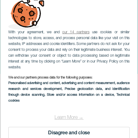
With your agreement, we and
our 14 partners
use cookies or similar
technologies to store, access, and process personal data like your visit on this
website, IP addresses and cookie identifiers. Some partners do not ask for your
consent to process your data and rely on their legitimate business interest. You
can withdraw your consent or object to data processing based on legitimate
GRAN CANARIA
interest at any time by clicking on “Learn More” or in our Privacy Policy on this
European Outdoor Film Tour
website.
We and our partners process data for the following purposes:
Imagen
Personalised advertising and content, advertising and content measurement, audience
Listado
research and services development
, Precise geolocation data, and identification
through device scanning
, Store and/or access information on a device
, Technical
cookies
Learn More →
Disagree and close