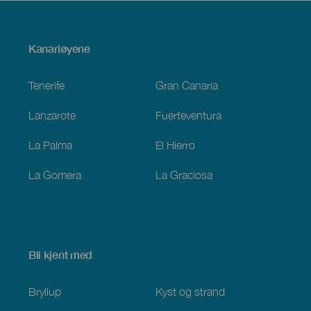
Menú
Kanariøyene
Footer
Tenerife
Gran Canaria
Lanzarote
Fuerteventura
La Palma
El Hierro
La Gomera
La Graciosa
Bli kjent med
Bryllup
Kyst og strand