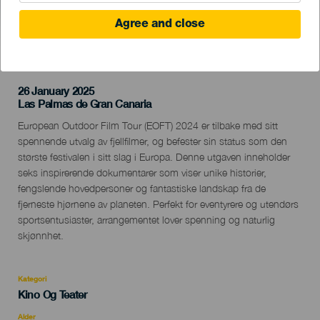
Agree and close
TIDLIGERE AKTIVITET
26 January 2025
Localidad
Las Palmas de Gran Canaria
Descripción
European Outdoor Film Tour (EOFT) 2024 er tilbake med sitt
del
spennende utvalg av fjellfilmer, og befester sin status som den
evento
største festivalen i sitt slag i Europa. Denne utgaven inneholder
seks inspirerende dokumentarer som viser unike historier,
fengslende hovedpersoner og fantastiske landskap fra de
fjerneste hjørnene av planeten. Perfekt for eventyrere og utendørs
sportsentusiaster, arrangementet lover spenning og naturlig
skjønnhet.
Kategori
Categoría
Kino Og Teater
del
evento
Alder