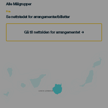
Edad
Alle Målgrupper
Recomendada
Pris
Se nettstedet for arrangementer/billetter
Gå til nettsiden for arrangementet
GRAN CANARIA