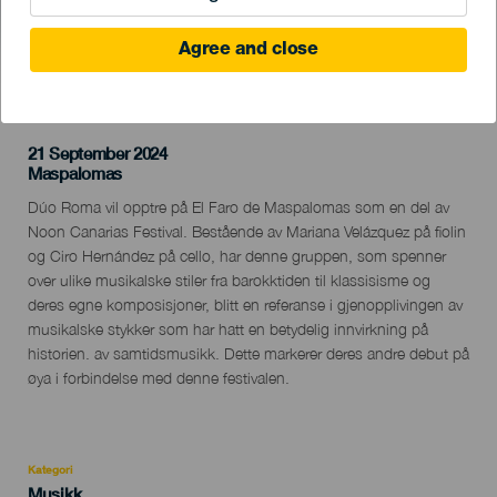
Agree and close
TIDLIGERE AKTIVITET
21 September 2024
Localidad
Maspalomas
Descripción
Dúo Roma vil opptre på El Faro de Maspalomas som en del av
del
Noon Canarias Festival. Bestående av Mariana Velázquez på fiolin
evento
og Ciro Hernández på cello, har denne gruppen, som spenner
over ulike musikalske stiler fra barokktiden til klassisisme og
deres egne komposisjoner, blitt en referanse i gjenopplivingen av
musikalske stykker som har hatt en betydelig innvirkning på
historien. av samtidsmusikk. Dette markerer deres andre debut på
øya i forbindelse med denne festivalen.
Kategori
Categoría
Musikk