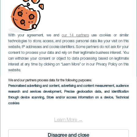
With your agreement, we and
our 14 partners
use cookies or similar
technologies to store, access, and process personal data like your visit on this
website, IP addresses and cookie identifiers. Some partners do not ask for your
consent to process your data and rely on their legitimate business interest. You
can withdraw your consent or object to data processing based on legitimate
GRAN CANARIA
interest at any time by clicking on “Learn More” or in our Privacy Policy on this
Dúo Roma: strykeensemble
website.
We and our partners process data for the following purposes:
Imagen
Personalised advertising and content, advertising and content measurement, audience
Listado
research and services development
, Precise geolocation data, and identification
through device scanning
, Store and/or access information on a device
, Technical
cookies
Learn More →
Disagree and close