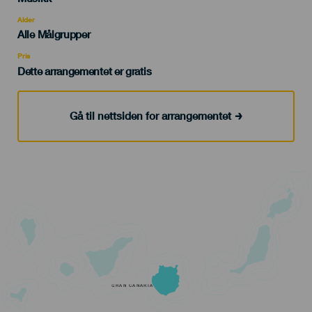
del
evento
Alder
Edad
Alle Målgrupper
Recomendada
Pris
Dette arrangementet er gratis
Gå til nettsiden for arrangementet
GRAN CANARIA