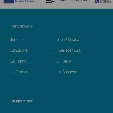
Menú
Kanariøyene
Footer
Tenerife
Gran Canaria
Lanzarote
Fuerteventura
La Palma
El Hierro
La Gomera
La Graciosa
Bli kjent med