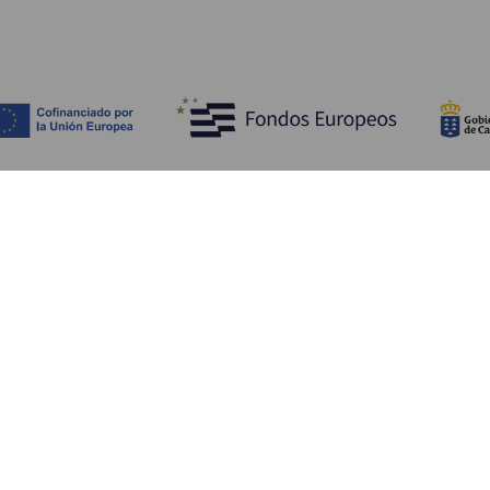
Bli kjent med
Pr
Bryllup
Kyst og strand
Ka
Cruise
Kultur
Sl
Mat
Aktiv turisme
Ov
Alle artiklene
Tj