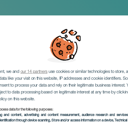
 Ensemble på konsert
ent, we and
our 14 partners
use cookies or similar technologies to store,
ata like your visit on this website, IP addresses and cookie identifiers. 
onsent to process your data and rely on their legitimate business interest
ject to data processing based on legitimate interest at any time by click
olicy on this website.
ocess data for the following purposes:
TIDLIGERE AKTIVITET
ing and content, advertising and content measurement, audience research and service
dentification through device scanning
, Store and/or access information on a device
, Technica