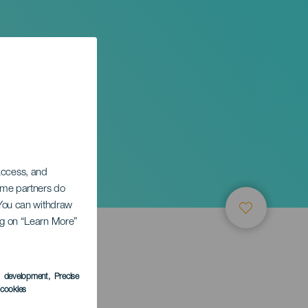
 access, and
Some partners do
. You can withdraw
ing on “Learn More”
s development
, Precise
l cookies