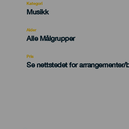
Kategori
Categoría
Musikk
del
evento
Alder
Edad
Alle Målgrupper
Recomendada
Pris
Se nettstedet for arrangementer/bi