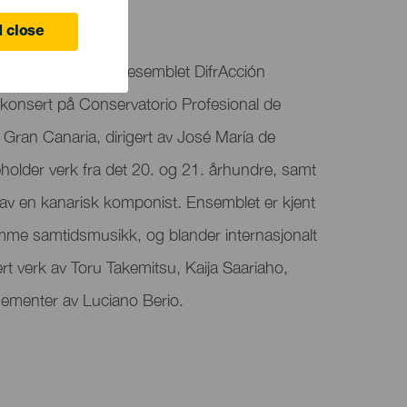
anaria
 close
neo vil Kanariøyenesemblet DifrAcción
 konsert på Conservatorio Profesional de
Gran Canaria, dirigert av José María de
holder verk fra det 20. og 21. århundre, samt
 av en kanarisk komponist. Ensemblet er kjent
remme samtidsmusikk, og blander internasjonalt
dert verk av Toru Takemitsu, Kaija Saariaho,
ementer av Luciano Berio.