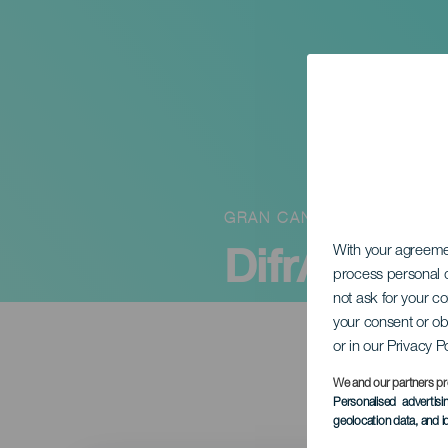
GRAN CANARIA
DifrAccion
With your agreem
process personal d
not ask for your c
your consent or ob
or in our Privacy P
We and our partners pr
Personalised advertis
geolocation data, and i