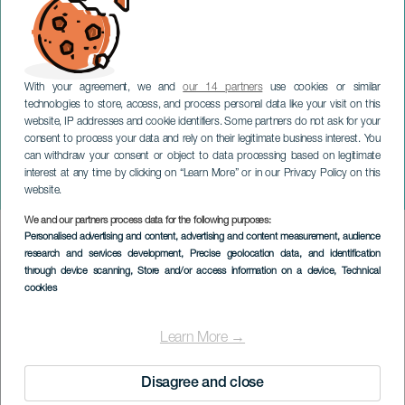
With your agreement, we and
our 14 partners
use cookies or similar
technologies to store, access, and process personal data like your visit on this
website, IP addresses and cookie identifiers. Some partners do not ask for your
consent to process your data and rely on their legitimate business interest. You
GRAN CANARIA
can withdraw your consent or object to data processing based on legitimate
DEM. Las Palmas de Gran
interest at any time by clicking on “Learn More” or in our Privacy Policy on this
Canaria. Fábrica La Isleta
website.
We and our partners process data for the following purposes:
Imagen
Personalised advertising and content, advertising and content measurement, audience
Listado
research and services development
, Precise geolocation data, and identification
through device scanning
, Store and/or access information on a device
, Technical
cookies
Learn More →
Disagree and close