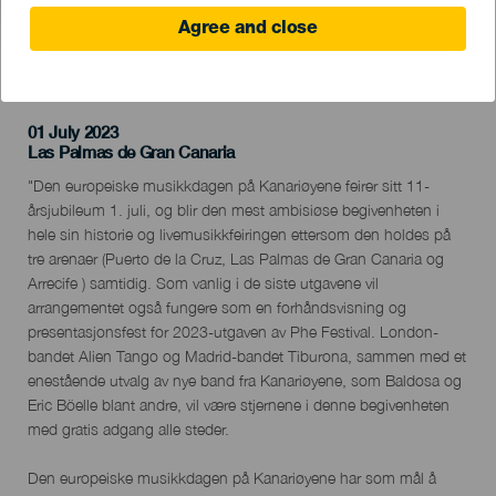
Agree and close
TIDLIGERE AKTIVITET
01 July 2023
Localidad
Las Palmas de Gran Canaria
Descripción
"Den europeiske musikkdagen på Kanariøyene feirer sitt 11-
del
årsjubileum 1. juli, og blir den mest ambisiøse begivenheten i
evento
hele sin historie og livemusikkfeiringen ettersom den holdes på
tre arenaer (Puerto de la Cruz, Las Palmas de Gran Canaria og
Arrecife ) samtidig. Som vanlig i de siste utgavene vil
arrangementet også fungere som en forhåndsvisning og
presentasjonsfest for 2023-utgaven av Phe Festival. London-
bandet Alien Tango og Madrid-bandet Tiburona, sammen med et
enestående utvalg av nye band fra Kanariøyene, som Baldosa og
Eric Böelle blant andre, vil være stjernene i denne begivenheten
med gratis adgang alle steder.
Den europeiske musikkdagen på Kanariøyene har som mål å