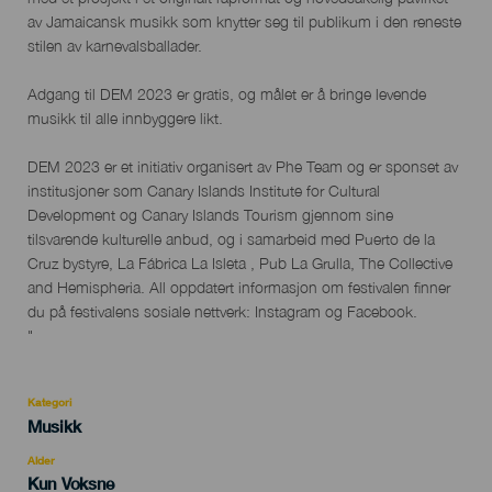
av Jamaicansk musikk som knytter seg til publikum i den reneste
stilen av karnevalsballader.
Adgang til DEM 2023 er gratis, og målet er å bringe levende
musikk til alle innbyggere likt.
DEM 2023 er et initiativ organisert av Phe Team og er sponset av
institusjoner som Canary Islands Institute for Cultural
Development og Canary Islands Tourism gjennom sine
tilsvarende kulturelle anbud, og i samarbeid med Puerto de la
Cruz bystyre, La Fábrica La Isleta , Pub La Grulla, The Collective
and Hemispheria. All oppdatert informasjon om festivalen finner
du på festivalens sosiale nettverk: Instagram og Facebook.
"
Kategori
Categoría
Musikk
del
evento
Alder
Edad
Kun Voksne