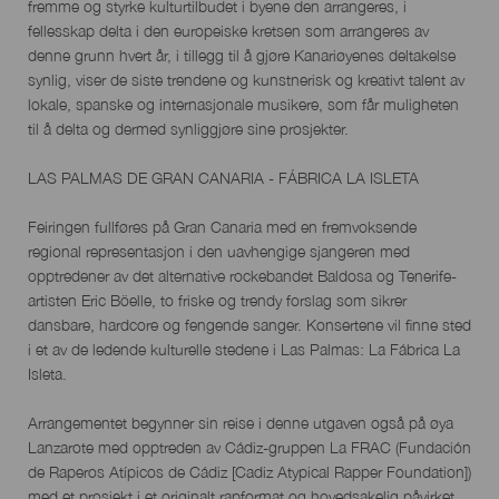
fremme og styrke kulturtilbudet i byene den arrangeres, i
fellesskap delta i den europeiske kretsen som arrangeres av
denne grunn hvert år, i tillegg til å gjøre Kanariøyenes deltakelse
synlig, viser de siste trendene og kunstnerisk og kreativt talent av
lokale, spanske og internasjonale musikere, som får muligheten
til å delta og dermed synliggjøre sine prosjekter.
LAS PALMAS DE GRAN CANARIA - FÁBRICA LA ISLETA
Feiringen fullføres på Gran Canaria med en fremvoksende
regional representasjon i den uavhengige sjangeren med
opptredener av det alternative rockebandet Baldosa og Tenerife-
artisten Eric Böelle, to friske og trendy forslag som sikrer
dansbare, hardcore og fengende sanger. Konsertene vil finne sted
i et av de ledende kulturelle stedene i Las Palmas: La Fábrica La
Isleta.
Arrangementet begynner sin reise i denne utgaven også på øya
Lanzarote med opptreden av Cádiz-gruppen La FRAC (Fundación
de Raperos Atípicos de Cádiz [Cadiz Atypical Rapper Foundation])
med et prosjekt i et originalt rapformat og hovedsakelig påvirket