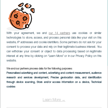
With your agreement, we and
our 14 partners
use cookies or similar
technologies to store, access, and process personal data like your visit on this
GRAN CANARIA
website, IP addresses and cookie identifiers. Some partners do not ask for your
Cécile McLorin Salvant -
consent to process your data and rely on their legitimate business interest. You
can withdraw your consent or object to data processing based on legitimate
Festival Internacional
interest at any time by clicking on “Learn More” or in our Privacy Policy on this
Canarias Jazz y Más
website.
We and our partners process data for the following purposes:
Imagen
Personalised advertising and content, advertising and content measurement, audience
Listado
research and services development
, Precise geolocation data, and identification
through device scanning
, Store and/or access information on a device
, Technical
cookies
Learn More →