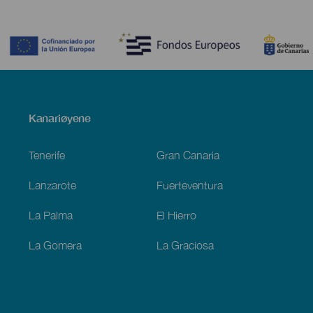
Contenido
Menú
Kanariøyene
Footer
Tenerife
Gran Canaria
Lanzarote
Fuerteventura
La Palma
El Hierro
La Gomera
La Graciosa