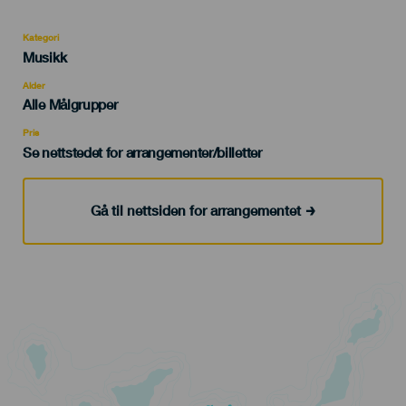
Kategori
Categoría
Musikk
del
evento
Alder
Edad
Alle Målgrupper
Recomendada
Pris
Se nettstedet for arrangementer/billetter
Gå til nettsiden for arrangementet