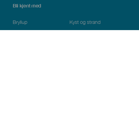
Bli kjent med
Bryllup
Kyst og strand
Cruise
Kultur
Mat
Aktiv turisme
Alle artiklene
Praktisk informasjon
Kalender
Klima
Slik kommer du dit
Spisesteder