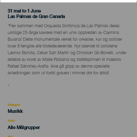
31 mai to 1 June
Localidad
Las Palmas de Gran Canaria
Descripción
"Feir sammen med Orquesta Sinfónica de Las Palmas deres
del
utrolige 25-årige karriere med en unik opptreden av Carmina
evento
Burana! Dette monumentale verket for orkester, kor og solister
lover å fengsle alle tilstedeværende. Nyt talentet til solistene
Leonor Bonilla, César San Martín og Christian Gil-Borrelli, under
ledelse av koret av Maite Robaina og stafettpinnen til maestro
Rafael Sánchez-Araña. Ikke gå glipp av denne spesielle
anledningen som vil forbli gravert i minnet ditt for alltid!
"
Kategori
Categoría
Musikk
del
evento
Alder
Edad
Alle Målgrupper
Recomendada
Pris