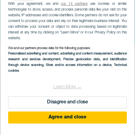
With your agreement, we and
our 14 partners
use cookies or similar
technologies to store, access, and process personal data like your visit on this
website, IP addresses and cookie identifiers. Some partners do not ask for your
consent to process your data and rely on their legitimate business interest. You
can withdraw your consent or object to data processing based on legitimate
GRAN CANARIA
interest at any time by clicking on “Learn More” or in our Privacy Policy on this
Carmina Burana
website.
We and our partners process data for the following purposes:
Imagen
Personalised advertising and content, advertising and content measurement, audience
Listado
research and services development
, Precise geolocation data, and identification
through device scanning
, Store and/or access information on a device
, Technical
cookies
Learn More →
Disagree and close
Agree and close
TIDLIGERE AKTIVITET