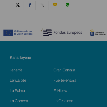
Contenido
Menú
Kanariøyene
Footer
Tenerife
Gran Canaria
Lanzarote
Fuerteventura
La Palma
El Hierro
La Gomera
La Graciosa