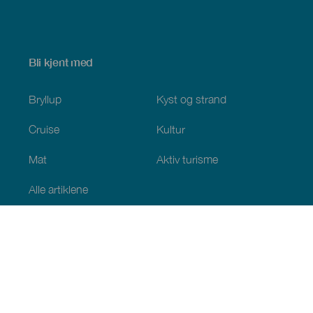
Bli kjent med
Bryllup
Kyst og strand
Cruise
Kultur
Mat
Aktiv turisme
Alle artiklene
Praktisk informasjon
Kalender
Klima