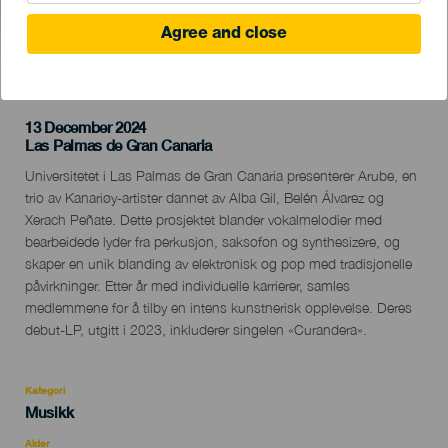
Agree and close
TIDLIGERE AKTIVITET
13 December 2024
Localidad
Las Palmas de Gran Canaria
Descripción
Universitetet i Las Palmas de Gran Canaria presenterer Arube, en
del
trio av Kanariøy-artister dannet av Alba Gil, Belén Álvarez og
evento
Xerach Peñate. Dette prosjektet blander vokalmelodier med
bearbeidede lyder fra perkusjon, saksofon og synthesizere, og
skaper en unik blanding av elektronisk og pop med tradisjonelle
påvirkninger. Etter år med individuelle karrierer, samles
medlemmene for å tilby en intens kunstnerisk opplevelse. Deres
debut-LP, utgitt i 2023, inkluderer singelen «Curandera».
Kategori
Categoría
Musikk
del
evento
Alder