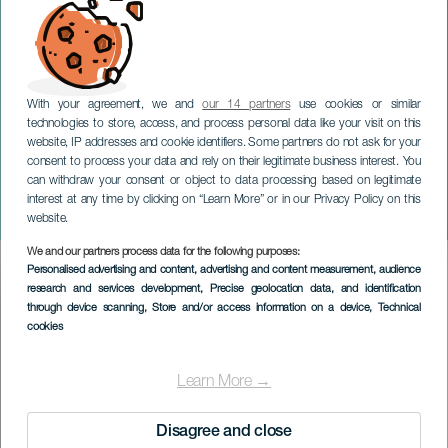
With your agreement, we and
our 14 partners
use cookies or similar
technologies to store, access, and process personal data like your visit on this
website, IP addresses and cookie identifiers. Some partners do not ask for your
consent to process your data and rely on their legitimate business interest. You
can withdraw your consent or object to data processing based on legitimate
GRAN CANARIA
interest at any time by clicking on “Learn More” or in our Privacy Policy on this
Arube på konsert
website.
We and our partners process data for the following purposes:
Imagen
Personalised advertising and content, advertising and content measurement, audience
Listado
research and services development
, Precise geolocation data, and identification
through device scanning
, Store and/or access information on a device
, Technical
cookies
Learn More →
Disagree and close