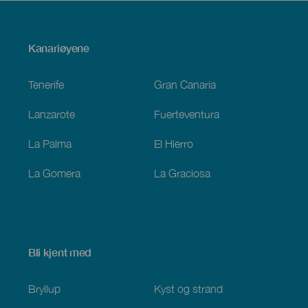
Menú
Kanariøyene
Footer
Tenerife
Gran Canaria
Lanzarote
Fuerteventura
La Palma
El Hierro
La Gomera
La Graciosa
Bli kjent med
Bryllup
Kyst og strand