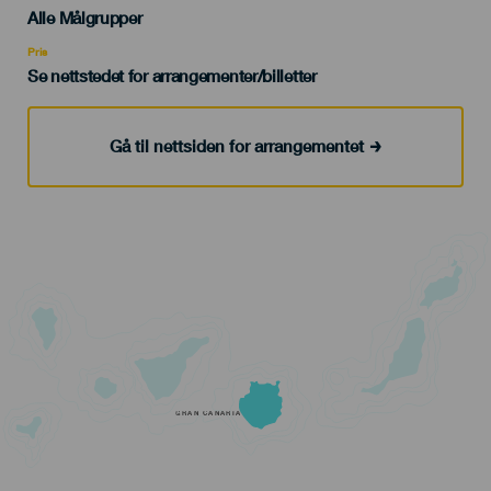
Edad
Alle Målgrupper
Recomendada
Pris
Se nettstedet for arrangementer/billetter
Gå til nettsiden for arrangementet
GRAN CANARIA