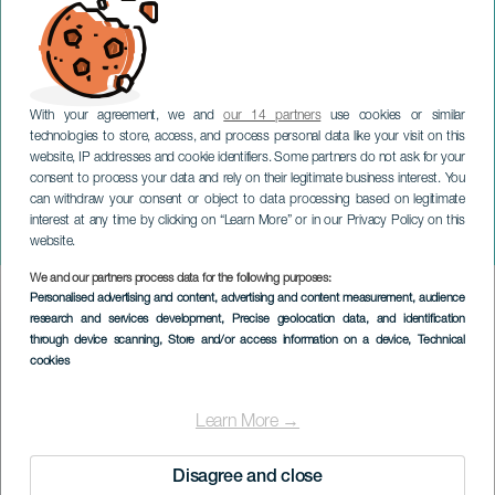
With your agreement, we and
our 14 partners
use cookies or similar
technologies to store, access, and process personal data like your visit on this
GRAN CANARIA
website, IP addresses and cookie identifiers. Some partners do not ask for your
Around Gershwin -
consent to process your data and rely on their legitimate business interest. You
can withdraw your consent or object to data processing based on legitimate
Maspalomas Internacional
interest at any time by clicking on “Learn More” or in our Privacy Policy on this
Trumpet Fest
website.
We and our partners process data for the following purposes:
Imagen
Personalised advertising and content, advertising and content measurement, audience
Listado
research and services development
, Precise geolocation data, and identification
through device scanning
, Store and/or access information on a device
, Technical
cookies
Learn More →
Disagree and close