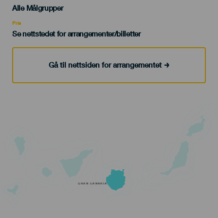
Edad
Alle Målgrupper
Recomendada
Pris
Se nettstedet for arrangementer/billetter
Gå til nettsiden for arrangementet
GRAN CANARIA