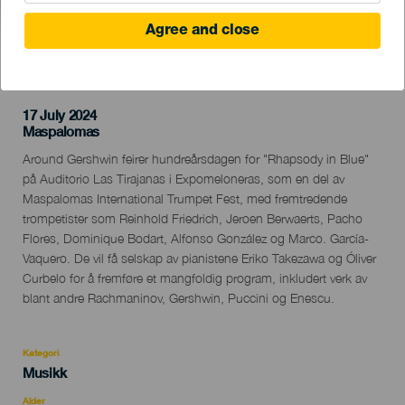
Agree and close
TIDLIGERE AKTIVITET
17 July 2024
Localidad
Maspalomas
Descripción
Around Gershwin feirer hundreårsdagen for "Rhapsody in Blue"
del
på Auditorio Las Tirajanas i Expomeloneras, som en del av
evento
Maspalomas International Trumpet Fest, med fremtredende
trompetister som Reinhold Friedrich, Jeroen Berwaerts, Pacho
Flores, Dominique Bodart, Alfonso González og Marco. García-
Vaquero. De vil få selskap av pianistene Eriko Takezawa og Óliver
Curbelo for å fremføre et mangfoldig program, inkludert verk av
blant andre Rachmaninov, Gershwin, Puccini og Enescu.
Kategori
Categoría
Musikk
del
evento
Alder