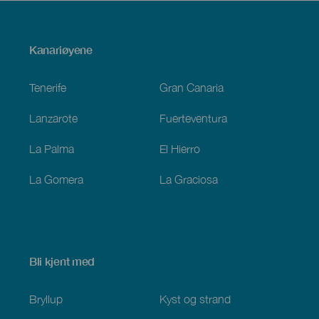
Menú
Kanariøyene
Footer
Tenerife
Gran Canaria
Lanzarote
Fuerteventura
La Palma
El Hierro
La Gomera
La Graciosa
Bli kjent med
Bryllup
Kyst og strand