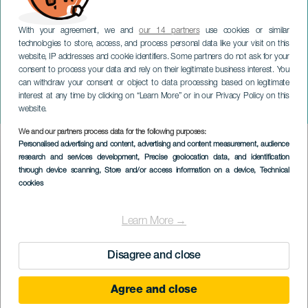
With your agreement, we and
our 14 partners
use cookies or similar
technologies to store, access, and process personal data like your visit on this
website, IP addresses and cookie identifiers. Some partners do not ask for your
consent to process your data and rely on their legitimate business interest. You
can withdraw your consent or object to data processing based on legitimate
GRAN CANARIA
interest at any time by clicking on “Learn More” or in our Privacy Policy on this
Åpent havfestival
website.
We and our partners process data for the following purposes:
Imagen
Personalised advertising and content, advertising and content measurement, audience
Listado
research and services development
, Precise geolocation data, and identification
through device scanning
, Store and/or access information on a device
, Technical
cookies
Learn More →
Disagree and close
Agree and close
2 mai to 8 November