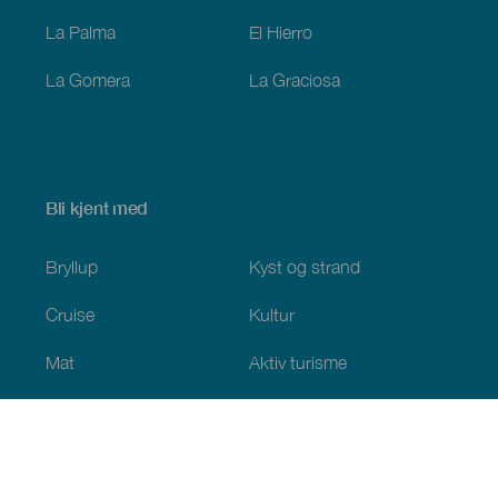
La Palma
El Hierro
La Gomera
La Graciosa
Bli kjent med
Bryllup
Kyst og strand
Cruise
Kultur
Mat
Aktiv turisme
Alle artiklene