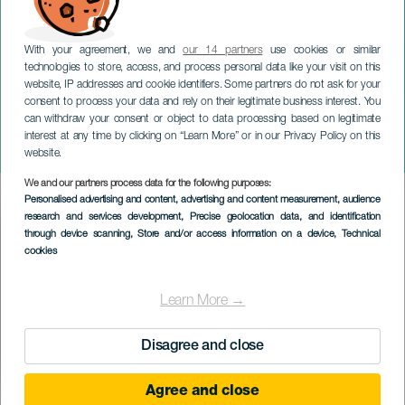
With your agreement, we and
our 14 partners
use cookies or similar
technologies to store, access, and process personal data like your visit on this
website, IP addresses and cookie identifiers. Some partners do not ask for your
consent to process your data and rely on their legitimate business interest. You
can withdraw your consent or object to data processing based on legitimate
TENERIFE
interest at any time by clicking on “Learn More” or in our Privacy Policy on this
Subida del panadero
website.
We and our partners process data for the following purposes:
Imagen
Personalised advertising and content, advertising and content measurement, audience
Listado
research and services development
, Precise geolocation data, and identification
through device scanning
, Store and/or access information on a device
, Technical
cookies
Learn More →
Disagree and close
Agree and close