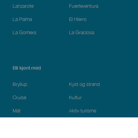
Lanzarote
Fuerteventura
La Palma
El Hierro
La Gomera
La Graciosa
Bli kjent med
Bryllup
Kyst og strand
Cruise
Kultur
Mat
Aktiv turisme
Alle artiklene