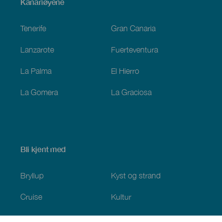
Menú
Kanariøyene
Footer
Tenerife
Gran Canaria
Lanzarote
Fuerteventura
La Palma
El Hierro
La Gomera
La Graciosa
Bli kjent med
Bryllup
Kyst og strand
Cruise
Kultur
Mat
Aktiv turisme