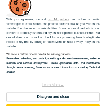
With your agreement, we and
our 14 partners
use cookies or similar
technologies to store, access, and process personal data like your visit on this
website, IP addresses and cookie identifiers. Some partners do not ask for your
consent to process your data and rely on their legitimate business interest. You
can withdraw your consent or object to data processing based on legitimate
TENERIFE
interest at any time by clicking on “Learn More” or in our Privacy Policy on this
Cross Popular Tinguaro
website.
We and our partners process data for the following purposes:
Imagen
Personalised advertising and content, advertising and content measurement, audience
Listado
research and services development
, Precise geolocation data, and identification
through device scanning
, Store and/or access information on a device
, Technical
cookies
Learn More →
Disagree and close