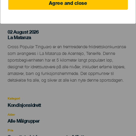
Agree and close
TIDLIGERE AKTIVITET
02 August 2026
Localidad
La Matanza
Descripción
Cross Popular Tinguaro er en fremtredende friidrettskonkurranse
del
som arrangeres i La Matanza de Acentejo, Tenerife. Denne
evento
sportsbegivenheten har et 5 kilometer langt populært løp,
designet for idrettsutøvere på alle nivåer, inkludert erfarne løpere,
amatører, barn og funksjonshemmede. Det oppmuntrer til
deltakelse fra alle, og sikrer at alle kan nyte denne sportsdagen.
Kategori
Categoría
Kondisjonsidrett
del
evento
Alder
Edad
Alle Målgrupper
Recomendada
Pris