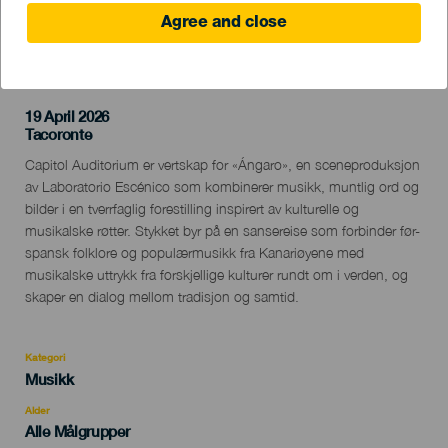
Agree and close
TIDLIGERE AKTIVITET
19 April 2026
Localidad
Tacoronte
Descripción
Capitol Auditorium er vertskap for «Ángaro», en sceneproduksjon
del
av Laboratorio Escénico som kombinerer musikk, muntlig ord og
evento
bilder i en tverrfaglig forestilling inspirert av kulturelle og
musikalske røtter. Stykket byr på en sansereise som forbinder før-
spansk folklore og populærmusikk fra Kanariøyene med
musikalske uttrykk fra forskjellige kulturer rundt om i verden, og
skaper en dialog mellom tradisjon og samtid.
Kategori
Categoría
Musikk
del
evento
Alder
Edad
Alle Målgrupper
Recomendada