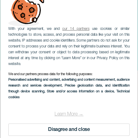
With your agreement, we and
our 14 partners
use cookies or similar
technologies to store, access, and process personal data like your visit on this
website, IP addresses and cookie identifiers. Some partners do not ask for your
consent to process your data and rely on their legitimate business interest. You
can withdraw your consent or object to data processing based on legitimate
TENERIFE
interest at any time by clicking on “Learn More” or in our Privacy Policy on this
Angaro av Pieles
website.
We and our partners process data for the following purposes:
Imagen
Personalised advertising and content, advertising and content measurement, audience
Listado
research and services development
, Precise geolocation data, and identification
through device scanning
, Store and/or access information on a device
, Technical
cookies
Learn More →
Disagree and close