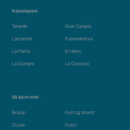
Menú
Kanariøyene
Footer
Tenerife
Gran Canaria
Lanzarote
Fuerteventura
La Palma
El Hierro
La Gomera
La Graciosa
Bli kjent med
Bryllup
Kyst og strand
Cruise
Kultur