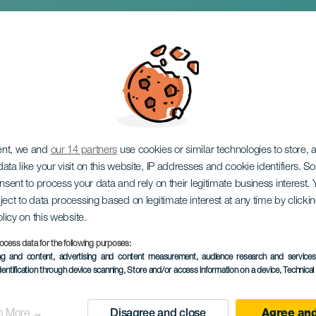
jerner - Perseider
ent, we and
our 14 partners
use cookies or similar technologies to store,
ata like your visit on this website, IP addresses and cookie identifiers. 
onsent to process your data and rely on their legitimate business interest
ject to data processing based on legitimate interest at any time by click
olicy on this website.
17 July to 26 August
ocess data for the following purposes:
Localidad
Haría
ing and content, advertising and content measurement, audience research and service
dentification through device scanning
, Store and/or access information on a device
, Technica
Descripción
Perseidens meteorregn, k
del
svært etterlengtet astron
n More →
Disagree and close
Agree and