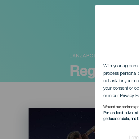
LANZAROTE
Regn av st
With your agreem
process personal d
not ask for your c
your consent or ob
or in our Privacy P
We and our partners pr
Imagen
Personalised advertis
Listado
geolocation data, and i
Lear