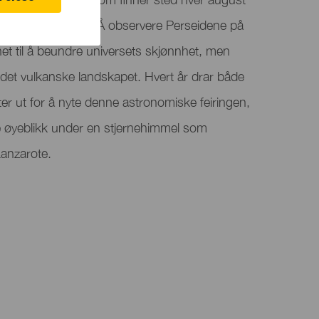
kue på Lanzarote. Å observere Perseidene på
het til å beundre universets skjønnhet, men
 i det vulkanske landskapet. Hvert år drar både
ter ut for å nyte denne astronomiske feiringen,
 øyeblikk under en stjernehimmel som
Lanzarote.