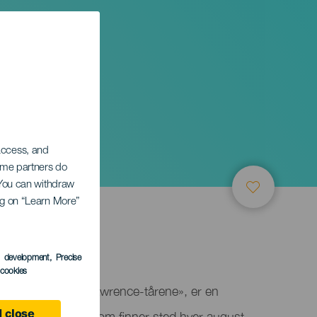
 access, and
Some partners do
. You can withdraw
ing on “Learn More”
s development
, Precise
l cookies
jent som «Saint Lawrence-tårene», er en
omisk begivenhet som finner sted hver august
 close