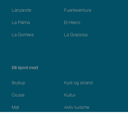
Lanzarote
Fuerteventura
La Palma
El Hierro
La Gomera
La Graciosa
Bli kjent med
Bryllup
Kyst og strand
Cruise
Kultur
Mat
Aktiv turisme
Alle artiklene