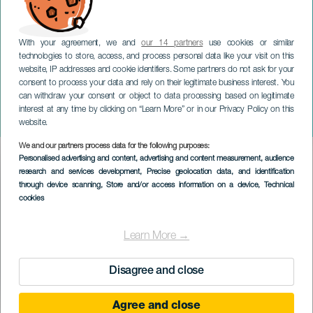
With your agreement, we and
our 14 partners
use cookies or similar
technologies to store, access, and process personal data like your visit on this
website, IP addresses and cookie identifiers. Some partners do not ask for your
consent to process your data and rely on their legitimate business interest. You
can withdraw your consent or object to data processing based on legitimate
LANZAROTE
interest at any time by clicking on “Learn More” or in our Privacy Policy on this
Carmen-festligheter i Teguise
website.
We and our partners process data for the following purposes:
Imagen
Personalised advertising and content, advertising and content measurement, audience
Listado
research and services development
, Precise geolocation data, and identification
through device scanning
, Store and/or access information on a device
, Technical
cookies
Learn More →
Disagree and close
Agree and close