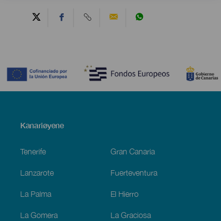
Contenido
Menú
Kanariøyene
Footer
Tenerife
Gran Canaria
Lanzarote
Fuerteventura
La Palma
El Hierro
La Gomera
La Graciosa