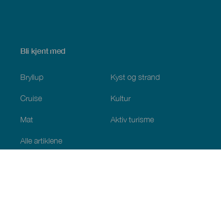
Bli kjent med
Bryllup
Kyst og strand
Cruise
Kultur
Mat
Aktiv turisme
Alle artiklene
Praktisk informasjon