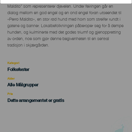
Maldito" som representerer djevelen. Under feiringen går en
dialog mellom en god engel og en ond engel foran utseendet til
«Perro Maldito», en stor rød hund med horn som streifer rundt i
gatene og banner. Lokalbefolkningen påberoper seg for å dempe
hunden, og kulminerte med det godes triumf og gjenoppretting
av orden, noe som gjør denne begivenheten til en sentral
tradisjon i skjærgården.
Kategori
Categoría
Folkefester
del
evento
Alder
Edad
Alle Målgrupper
Recomendada
Pris
Dette arrangementet er gratis