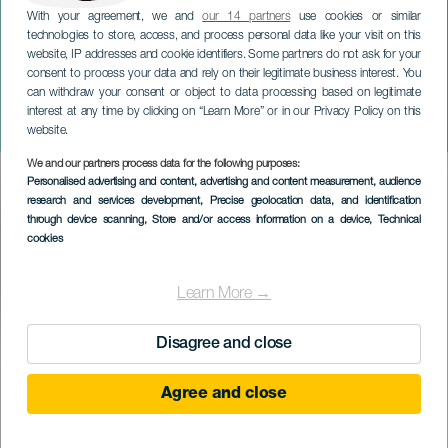
With your agreement, we and
our 14 partners
use cookies or similar
technologies to store, access, and process personal data like your visit on this
website, IP addresses and cookie identifiers. Some partners do not ask for your
consent to process your data and rely on their legitimate business interest. You
can withdraw your consent or object to data processing based on legitimate
GRAN CANARIA
interest at any time by clicking on “Learn More” or in our Privacy Policy on this
Suelta del Perro Maldito
website.
We and our partners process data for the following purposes:
Imagen
Personalised advertising and content, advertising and content measurement, audience
Listado
research and services development
, Precise geolocation data, and identification
through device scanning
, Store and/or access information on a device
, Technical
cookies
Learn More →
Disagree and close
September 2026
Localidad
Valsequillo
Agree and close
Descripción
"Suelta del Perro Maldito" i Valsequillo er en unik festlighet.
del
Denne begivenheten gjenoppliver en gammel kanarisk tradisjon
evento
som symboliserer kampen mellom godt og ondt, med "Perro