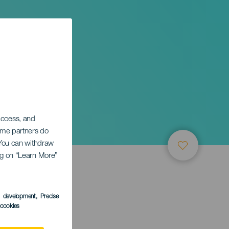
 access, and
Some partners do
. You can withdraw
ing on “Learn More”
s development
, Precise
l cookies