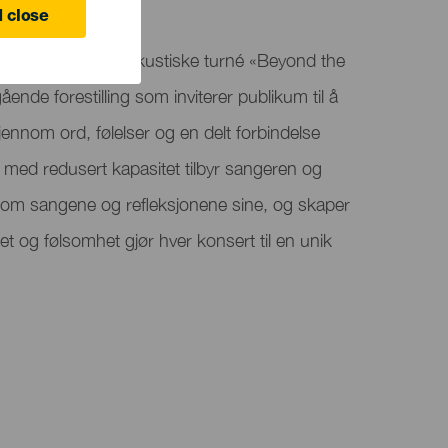
 close
nger Marwán sin akustiske turné «Beyond the
nde forestilling som inviterer publikum til å
nnom ord, følelser og en delt forbindelse
 med redusert kapasitet tilbyr sangeren og
nnom sangene og refleksjonene sine, og skaper
t og følsomhet gjør hver konsert til en unik