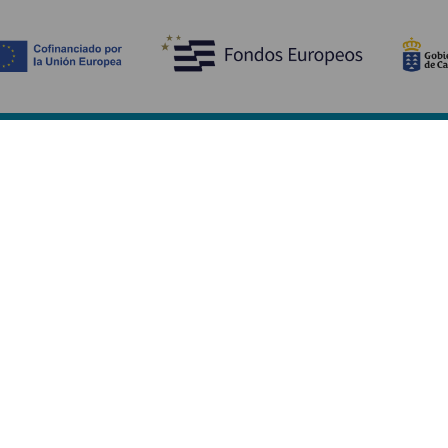
Bli kjent med
Pr
Bryllup
Kyst og strand
Ka
Cruise
Kultur
Sl
Mat
Aktiv turisme
Ov
Alle artiklene
Tj