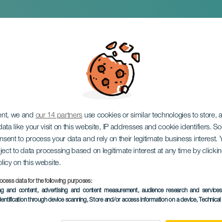
 konsert
ent, we and
our 14 partners
use cookies or similar technologies to store,
ata like your visit on this website, IP addresses and cookie identifiers. 
onsent to process your data and rely on their legitimate business interest
ject to data processing based on legitimate interest at any time by click
olicy on this website.
ocess data for the following purposes:
TIDLIGERE AKTIVITET
ing and content, advertising and content measurement, audience research and service
dentification through device scanning
, Store and/or access information on a device
, Technica
17 April 2026