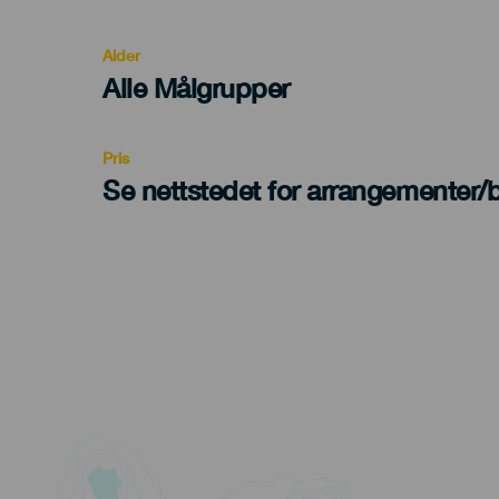
del
evento
Alder
Edad
Alle Målgrupper
Recomendada
Pris
Se nettstedet for arrangementer/bi