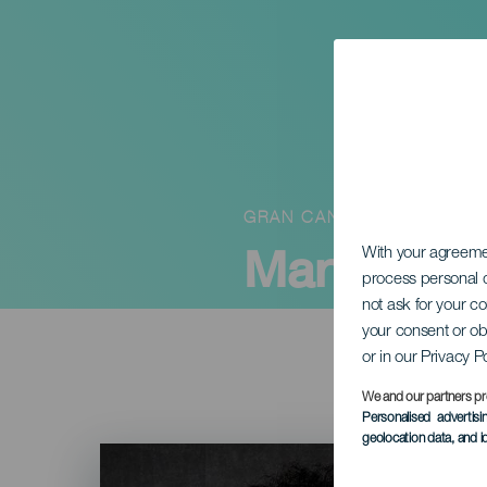
GRAN CANARIA
Marwán på
With your agreem
process personal d
not ask for your c
your consent or ob
or in our Privacy P
We and our partners pr
Personalised advertis
geolocation data, and i
Imagen
Listado