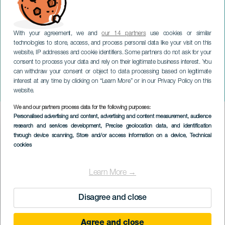
With your agreement, we and
our 14 partners
use cookies or similar
technologies to store, access, and process personal data like your visit on this
website, IP addresses and cookie identifiers. Some partners do not ask for your
consent to process your data and rely on their legitimate business interest. You
can withdraw your consent or object to data processing based on legitimate
GRAN CANARIA
interest at any time by clicking on “Learn More” or in our Privacy Policy on this
CronoVilla Teror
website.
We and our partners process data for the following purposes:
Imagen
Personalised advertising and content, advertising and content measurement, audience
Listado
research and services development
, Precise geolocation data, and identification
through device scanning
, Store and/or access information on a device
, Technical
cookies
Learn More →
Disagree and close
Agree and close