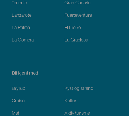
Tenerife
Gran Canaria
Lanzarote
Fuerteventura
La Palma
El Hierro
La Gomera
La Graciosa
Bli kjent med
Bryllup
Kyst og strand
Cruise
Kultur
Mat
Aktiv turisme
Alle artiklene