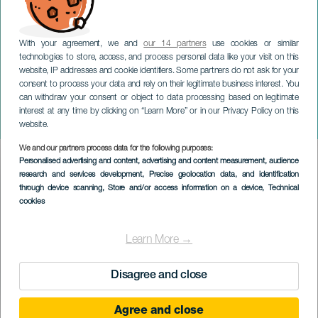
With your agreement, we and
our 14 partners
use cookies or similar
technologies to store, access, and process personal data like your visit on this
website, IP addresses and cookie identifiers. Some partners do not ask for your
consent to process your data and rely on their legitimate business interest. You
can withdraw your consent or object to data processing based on legitimate
TENERIFE
interest at any time by clicking on “Learn More” or in our Privacy Policy on this
Tenerife Corporate Race
website.
We and our partners process data for the following purposes:
Imagen
Personalised advertising and content, advertising and content measurement, audience
Listado
research and services development
, Precise geolocation data, and identification
through device scanning
, Store and/or access information on a device
, Technical
cookies
Learn More →
Disagree and close
Agree and close