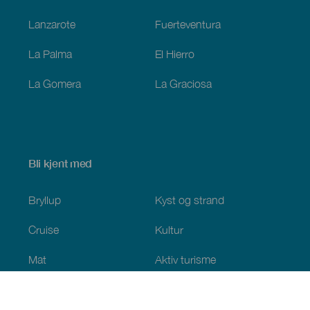
Lanzarote
Fuerteventura
La Palma
El Hierro
La Gomera
La Graciosa
Bli kjent med
Bryllup
Kyst og strand
Cruise
Kultur
Mat
Aktiv turisme
Alle artiklene