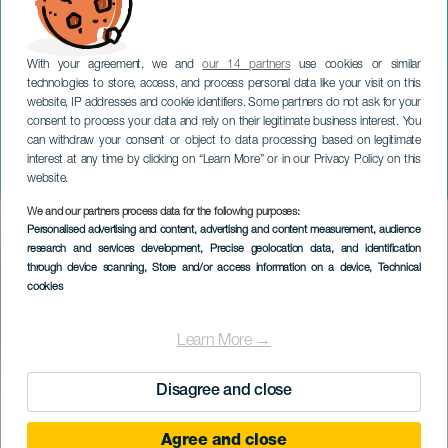
With your agreement, we and
our 14 partners
use cookies or similar
technologies to store, access, and process personal data like your visit on this
website, IP addresses and cookie identifiers. Some partners do not ask for your
consent to process your data and rely on their legitimate business interest. You
TENERIFE
can withdraw your consent or object to data processing based on legitimate
Sara Socas. "Diálogos en
interest at any time by clicking on “Learn More” or in our Privacy Policy on this
rima"
website.
We and our partners process data for the following purposes:
Imagen
Personalised advertising and content, advertising and content measurement, audience
Listado
research and services development
, Precise geolocation data, and identification
through device scanning
, Store and/or access information on a device
, Technical
cookies
Learn More →
Disagree and close
TIDLIGERE AKTIVITET
Agree and close