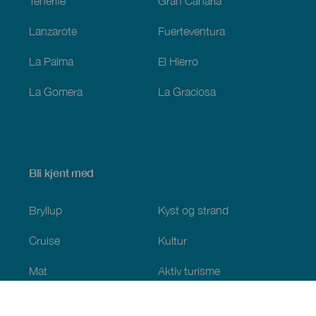
Tenerife
Gran Canaria
Lanzarote
Fuerteventura
La Palma
El Hierro
La Gomera
La Graciosa
Bli kjent med
Bryllup
Kyst og strand
Cruise
Kultur
Mat
Aktiv turisme
Alle artiklene