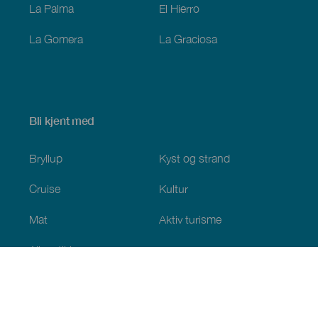
La Palma
El Hierro
La Gomera
La Graciosa
Bli kjent med
Bryllup
Kyst og strand
Cruise
Kultur
Mat
Aktiv turisme
Alle artiklene