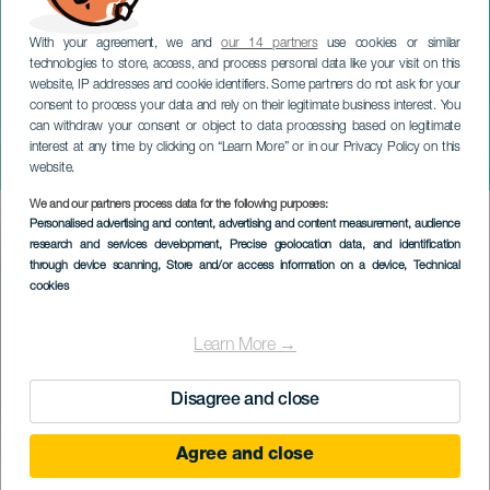
With your agreement, we and
our 14 partners
use cookies or similar
technologies to store, access, and process personal data like your visit on this
website, IP addresses and cookie identifiers. Some partners do not ask for your
consent to process your data and rely on their legitimate business interest. You
can withdraw your consent or object to data processing based on legitimate
TENERIFE
interest at any time by clicking on “Learn More” or in our Privacy Policy on this
Saoko Music Fest
website.
We and our partners process data for the following purposes:
Imagen
Personalised advertising and content, advertising and content measurement, audience
Listado
research and services development
, Precise geolocation data, and identification
through device scanning
, Store and/or access information on a device
, Technical
cookies
Learn More →
Disagree and close
Agree and close
TIDLIGERE AKTIVITET