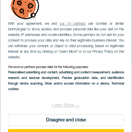
With your agreement, we and
our 14 partners
use cookies or similar
technologies to store, access, and process personal data like your visit on this
website, IP addresses and cookie identifiers. Some partners do not ask for your
consent to process your data and rely on their legitimate business interest. You
TENERIFE
can withdraw your consent or object to data processing based on legitimate
Rondallas samling av
interest at any time by clicking on “Learn More” or in our Privacy Policy on this
kulturkarnevalet
website.
We and our partners process data for the following purposes:
Imagen
Personalised advertising and content, advertising and content measurement, audience
Listado
research and services development
, Precise geolocation data, and identification
through device scanning
, Store and/or access information on a device
, Technical
cookies
Learn More →
Disagree and close
TIDLIGERE AKTIVITET