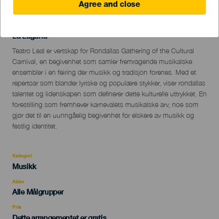
Agree and close
15 March 2025
Localidad
La Laguna
Descripción
Teatro Leal er vertskap for Rondallas Gathering of the Cultural
del
Carnival, en begivenhet som samler fremragende musikalske
evento
ensembler i en feiring der musikk og tradisjon forenes. Med et
repertoar som blander lyriske og populære stykker, viser rondallas
talentet og lidenskapen som definerer dette kulturelle uttrykket. En
forestilling som fremhever karnevalets musikalske arv, noe som
gjør det til en uunngåelig begivenhet for elskere av musikk og
festlig identitet.
Kategori
Categoría
Musikk
del
evento
Alder
Edad
Alle Målgrupper
Recomendada
Pris
Dette arrangementet er gratis