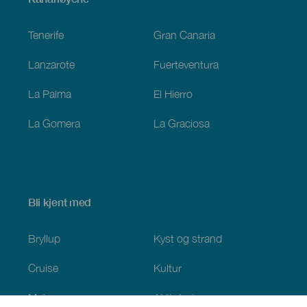
Footer
Tenerife
Gran Canaria
Lanzarote
Fuerteventura
La Palma
El Hierro
La Gomera
La Graciosa
Bli kjent med
Bryllup
Kyst og strand
Cruise
Kultur
Mat
Aktiv turisme