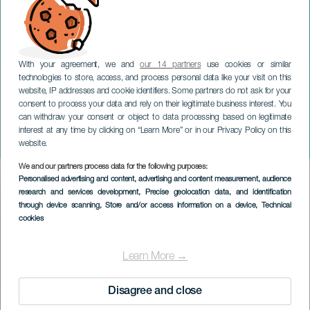
With your agreement, we and
our 14 partners
use cookies or similar
technologies to store, access, and process personal data like your visit on this
website, IP addresses and cookie identifiers. Some partners do not ask for your
consent to process your data and rely on their legitimate business interest. You
can withdraw your consent or object to data processing based on legitimate
TENERIFE
interest at any time by clicking on “Learn More” or in our Privacy Policy on this
Race for ALS
website.
We and our partners process data for the following purposes:
Imagen
Personalised advertising and content, advertising and content measurement, audience
Listado
research and services development
, Precise geolocation data, and identification
through device scanning
, Store and/or access information on a device
, Technical
cookies
Learn More →
Disagree and close