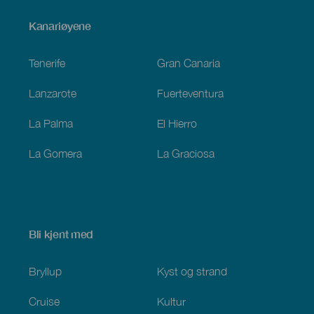
Menú
Kanariøyene
Footer
Tenerife
Gran Canaria
Lanzarote
Fuerteventura
La Palma
El Hierro
La Gomera
La Graciosa
Bli kjent med
Bryllup
Kyst og strand
Cruise
Kultur