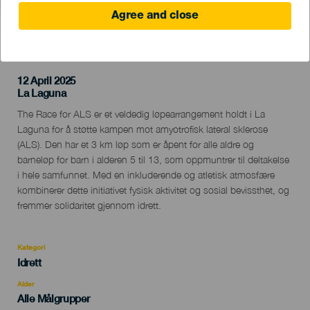
Agree and close
TIDLIGERE AKTIVITET
12 April 2025
Localidad
La Laguna
Descripción
The Race for ALS er et veldedig løpearrangement holdt i La
del
Laguna for å støtte kampen mot amyotrofisk lateral sklerose
evento
(ALS). Den har et 3 km løp som er åpent for alle aldre og
barneløp for barn i alderen 5 til 13, som oppmuntrer til deltakelse
i hele samfunnet. Med en inkluderende og atletisk atmosfære
kombinerer dette initiativet fysisk aktivitet og sosial bevissthet, og
fremmer solidaritet gjennom idrett.
Kategori
Categoría
Idrett
del
evento
Alder
Edad
Alle Målgrupper
Recomendada