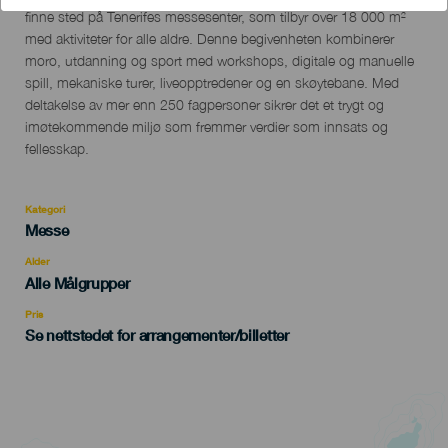
del
finne sted på Tenerifes messesenter, som tilbyr over 18 000 m²
evento
med aktiviteter for alle aldre. Denne begivenheten kombinerer
moro, utdanning og sport med workshops, digitale og manuelle
spill, mekaniske turer, liveopptredener og en skøytebane. Med
deltakelse av mer enn 250 fagpersoner sikrer det et trygt og
imøtekommende miljø som fremmer verdier som innsats og
fellesskap.
Kategori
Categoría
Messe
del
evento
Alder
Edad
Alle Målgrupper
Recomendada
Pris
Se nettstedet for arrangementer/billetter