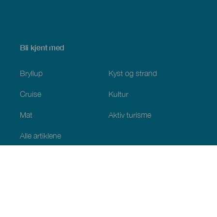
Bli kjent med
Bryllup
Kyst og strand
Cruise
Kultur
Mat
Aktiv turisme
Alle artiklene
Praktisk informasjon
Kalender
Klima