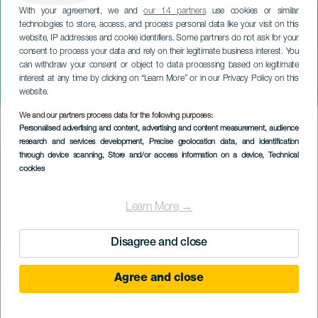
With your agreement, we and
our 14 partners
use cookies or similar
technologies to store, access, and process personal data like your visit on this
website, IP addresses and cookie identifiers. Some partners do not ask for your
consent to process your data and rely on their legitimate business interest. You
TENERIFE
can withdraw your consent or object to data processing based on legitimate
PIT: Barne- og
interest at any time by clicking on “Learn More” or in our Privacy Policy on this
ungdomsparken på Tenerife
website.
We and our partners process data for the following purposes:
Imagen
Personalised advertising and content, advertising and content measurement, audience
Listado
research and services development
, Precise geolocation data, and identification
through device scanning
, Store and/or access information on a device
, Technical
cookies
Learn More →
Disagree and close
Agree and close
December 2026
Localidad
Santa Cruz de Tenerife
Descripción
PIT: Barne- og ungdomsparken på Tenerife, inspirert av OL, vil