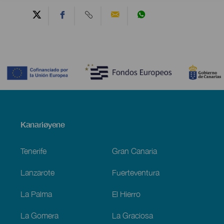
Contenido
Menú
Kanariøyene
Footer
Tenerife
Gran Canaria
Lanzarote
Fuerteventura
La Palma
El Hierro
La Gomera
La Graciosa