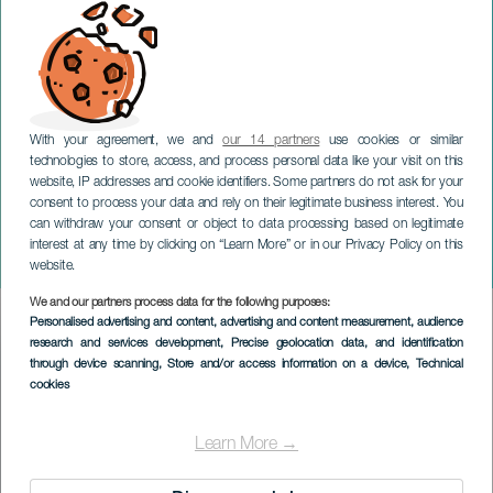
With your agreement, we and
our 14 partners
use cookies or similar
technologies to store, access, and process personal data like your visit on this
website, IP addresses and cookie identifiers. Some partners do not ask for your
consent to process your data and rely on their legitimate business interest. You
can withdraw your consent or object to data processing based on legitimate
TENERIFE
interest at any time by clicking on “Learn More” or in our Privacy Policy on this
OCR Mencey La Laguna
website.
We and our partners process data for the following purposes:
Imagen
Personalised advertising and content, advertising and content measurement, audience
Listado
research and services development
, Precise geolocation data, and identification
through device scanning
, Store and/or access information on a device
, Technical
cookies
Learn More →