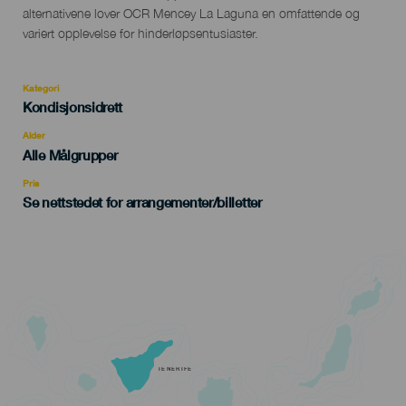
alternativene lover OCR Mencey La Laguna en omfattende og
variert opplevelse for hinderløpsentusiaster.
Kategori
Categoría
Kondisjonsidrett
del
evento
Alder
Edad
Alle Målgrupper
Recomendada
Pris
Se nettstedet for arrangementer/billetter
TENERIFE