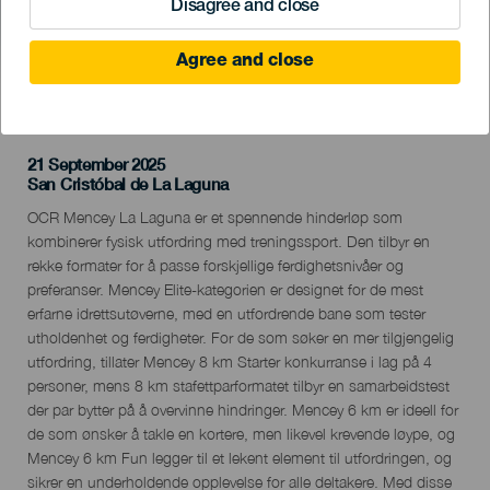
Disagree and close
Agree and close
TIDLIGERE AKTIVITET
21 September 2025
Localidad
San Cristóbal de La Laguna
Descripción
OCR Mencey La Laguna er et spennende hinderløp som
del
kombinerer fysisk utfordring med treningssport. Den tilbyr en
evento
rekke formater for å passe forskjellige ferdighetsnivåer og
preferanser. Mencey Elite-kategorien er designet for de mest
erfarne idrettsutøverne, med en utfordrende bane som tester
utholdenhet og ferdigheter. For de som søker en mer tilgjengelig
utfordring, tillater Mencey 8 km Starter konkurranse i lag på 4
personer, mens 8 km stafettparformatet tilbyr en samarbeidstest
der par bytter på å overvinne hindringer. Mencey 6 km er ideell for
de som ønsker å takle en kortere, men likevel krevende løype, og
Mencey 6 km Fun legger til et lekent element til utfordringen, og
sikrer en underholdende opplevelse for alle deltakere. Med disse