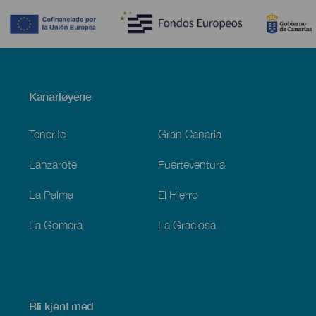
Menú
Kanariøyene
Footer
Tenerife
Gran Canaria
Lanzarote
Fuerteventura
La Palma
El Hierro
La Gomera
La Graciosa
Bli kjent med