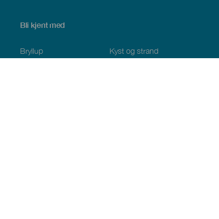
Bli kjent med
Bryllup
Kyst og strand
Cruise
Kultur
Mat
Aktiv turisme
Alle artiklene
Praktisk informasjon
Kalender
Klima
Slik kommer du dit
Spisesteder