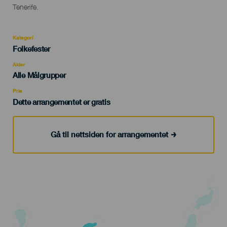
Tenerife.
Kategori
Categoría
Folkefester
del
evento
Alder
Edad
Alle Målgrupper
Recomendada
Pris
Dette arrangementet er gratis
Gå til nettsiden for arrangementet