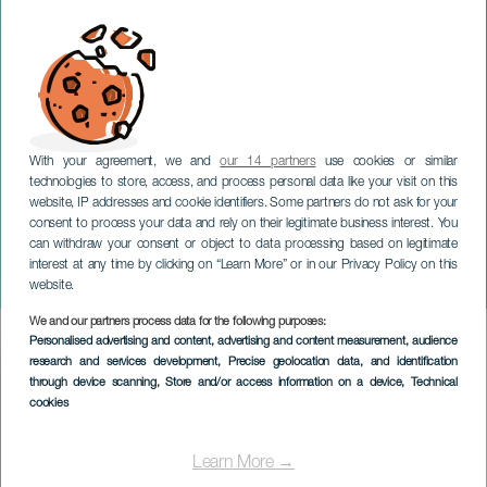
With your agreement, we and
our 14 partners
use cookies or similar
technologies to store, access, and process personal data like your visit on this
website, IP addresses and cookie identifiers. Some partners do not ask for your
consent to process your data and rely on their legitimate business interest. You
can withdraw your consent or object to data processing based on legitimate
TENERIFE
interest at any time by clicking on “Learn More” or in our Privacy Policy on this
mai festligheter
website.
We and our partners process data for the following purposes:
Imagen
Personalised advertising and content, advertising and content measurement, audience
Listado
research and services development
, Precise geolocation data, and identification
through device scanning
, Store and/or access information on a device
, Technical
cookies
Learn More →