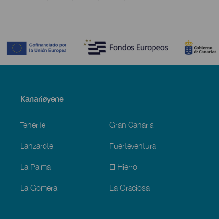
Contenido
Menú
Kanariøyene
Footer
Tenerife
Gran Canaria
Lanzarote
Fuerteventura
La Palma
El Hierro
La Gomera
La Graciosa