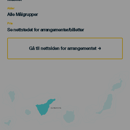
del
evento
Alder
Edad
Alle Målgrupper
Recomendada
Pris
Se nettstedet for arrangementer/billetter
Gå til nettsiden for arrangementet
TENERIFE