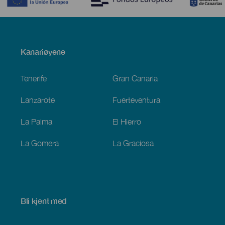
Menú
Kanariøyene
Footer
Tenerife
Gran Canaria
Lanzarote
Fuerteventura
La Palma
El Hierro
La Gomera
La Graciosa
Bli kjent med