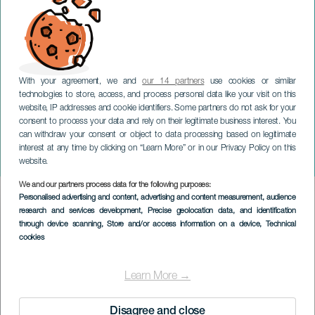
With your agreement, we and
our 14 partners
use cookies or similar
technologies to store, access, and process personal data like your visit on this
website, IP addresses and cookie identifiers. Some partners do not ask for your
consent to process your data and rely on their legitimate business interest. You
can withdraw your consent or object to data processing based on legitimate
TENERIFE
interest at any time by clicking on “Learn More” or in our Privacy Policy on this
Heroica
website.
We and our partners process data for the following purposes:
Imagen
Personalised advertising and content, advertising and content measurement, audience
Listado
research and services development
, Precise geolocation data, and identification
through device scanning
, Store and/or access information on a device
, Technical
cookies
Learn More →
Disagree and close