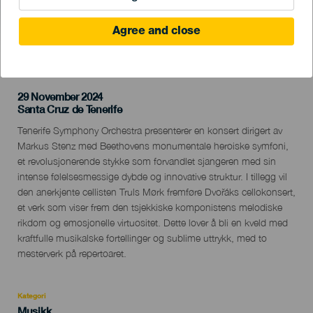
Agree and close
TIDLIGERE AKTIVITET
29 November 2024
Localidad
Santa Cruz de Tenerife
Descripción
Tenerife Symphony Orchestra presenterer en konsert dirigert av
del
Markus Stenz med Beethovens monumentale heroiske symfoni,
evento
et revolusjonerende stykke som forvandlet sjangeren med sin
intense følelsesmessige dybde og innovative struktur. I tillegg vil
den anerkjente cellisten Truls Mørk fremføre Dvořáks cellokonsert,
et verk som viser frem den tsjekkiske komponistens melodiske
rikdom og emosjonelle virtuositet. Dette lover å bli en kveld med
kraftfulle musikalske fortellinger og sublime uttrykk, med to
mesterverk på repertoaret.
Kategori
Categoría
Musikk