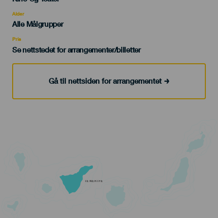
del
evento
Alder
Edad
Alle Målgrupper
Recomendada
Pris
Se nettstedet for arrangementer/billetter
Gå til nettsiden for arrangementet
TENERIFE