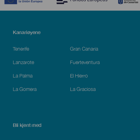
Menú
Kanariøyene
Footer
Tenerife
Gran Canaria
Lanzarote
Fuerteventura
La Palma
El Hierro
La Gomera
La Graciosa
Bli kjent med