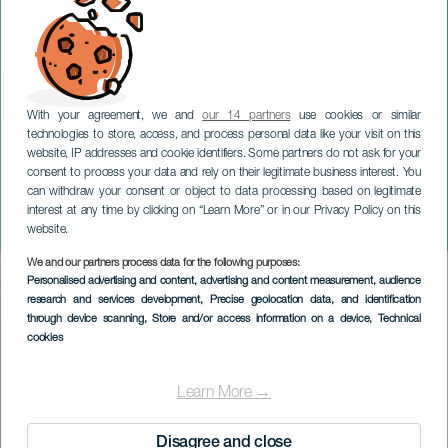
With your agreement, we and
our 14 partners
use cookies or similar
technologies to store, access, and process personal data like your visit on this
website, IP addresses and cookie identifiers. Some partners do not ask for your
consent to process your data and rely on their legitimate business interest. You
can withdraw your consent or object to data processing based on legitimate
TENERIFE
interest at any time by clicking on “Learn More” or in our Privacy Policy on this
Funeral Planner
website.
We and our partners process data for the following purposes:
Imagen
Personalised advertising and content, advertising and content measurement, audience
Listado
research and services development
, Precise geolocation data, and identification
through device scanning
, Store and/or access information on a device
, Technical
cookies
Learn More →
Disagree and close