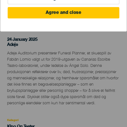
Agree and close
TIDLIGERE AKTIVITET
24 January 2025
Localidad
Adeje
Descripción
Adeje Auditorium presenterer Funeral Planner, et skuespill av
del
Fabián Lomio valgt ut for 2019-utgaven av Canarias Escribe
evento
Teatro-laboratoriet, under ledelse av Ángel Solo. Denne
produksjonen reflekterer over liv, død, frustrasjoner, prestasjoner
og menneskelige relasjoner, og fremhever spørsmålet om hvorfor
det ikke finnes en begravelsesplanlegger – som en
bryllupsplanlegger eller personlig shopper – for å sikre et feilfritt
siste farvel. Stykket stiller også dype spørsmål om død og
personlige eiendeler som kun har sentimental verdi.
Kategori
Categoría
Kino Og Teater