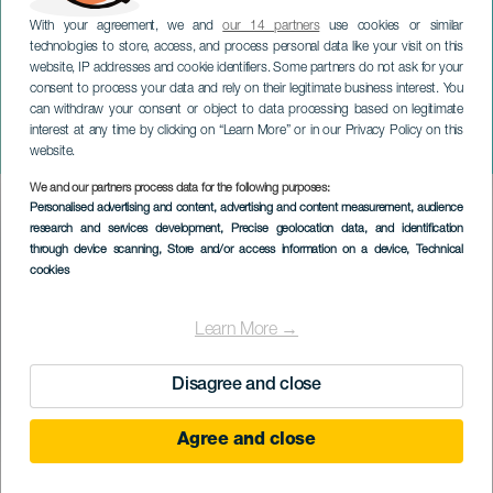
With your agreement, we and
our 14 partners
use cookies or similar
technologies to store, access, and process personal data like your visit on this
website, IP addresses and cookie identifiers. Some partners do not ask for your
consent to process your data and rely on their legitimate business interest. You
can withdraw your consent or object to data processing based on legitimate
TENERIFE
interest at any time by clicking on “Learn More” or in our Privacy Policy on this
Festligheter i El Palmar
website.
We and our partners process data for the following purposes:
Imagen
Personalised advertising and content, advertising and content measurement, audience
Listado
research and services development
, Precise geolocation data, and identification
through device scanning
, Store and/or access information on a device
, Technical
cookies
Learn More →
Disagree and close
Agree and close
September 2026
Localidad
El Palmar