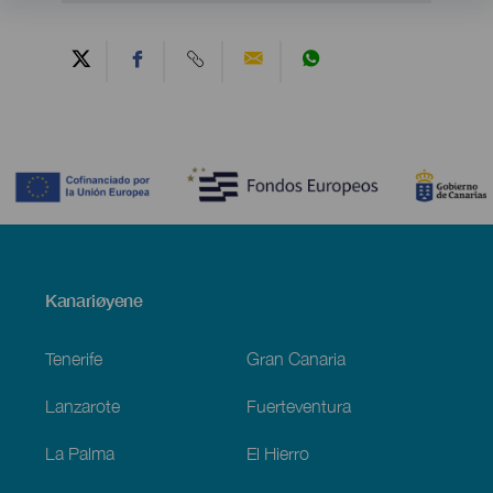
Contenido
Menú
Kanariøyene
Footer
Tenerife
Gran Canaria
Lanzarote
Fuerteventura
La Palma
El Hierro