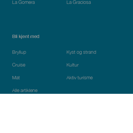
La Gomera
La Graciosa
Bli kjent med
Bryllup
Kyst og strand
Cruise
Kultur
Mat
Aktiv turisme
Alle artiklene
Praktisk informasjon