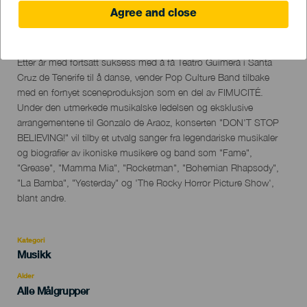
Agree and close
13 July 2024
Localidad
Santa Cruz de Tenerife
Descripción
Etter år med fortsatt suksess med å få Teatro Guimerá i Santa
del
Cruz de Tenerife til å danse, vender Pop Culture Band tilbake
evento
med en fornyet sceneproduksjon som en del av FIMUCITÉ.
Under den utmerkede musikalske ledelsen og eksklusive
arrangementene til Gonzalo de Araoz, konserten "DON'T STOP
BELIEVING!" vil tilby et utvalg sanger fra legendariske musikaler
og biografier av ikoniske musikere og band som "Fame",
"Grease", "Mamma Mia", "Rocketman", "Bohemian Rhapsody",
"La Bamba", "Yesterday" og 'The Rocky Horror Picture Show',
blant andre.
Kategori
Categoría
Musikk
del
evento
Alder
Edad
Alle Målgrupper
Recomendada