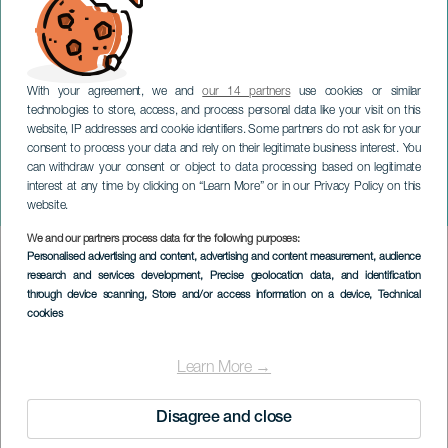
With your agreement, we and
our 14 partners
use cookies or similar
TENERIFE
technologies to store, access, and process personal data like your visit on this
Don´t stop believing! -
website, IP addresses and cookie identifiers. Some partners do not ask for your
Festival Internacional de
consent to process your data and rely on their legitimate business interest. You
can withdraw your consent or object to data processing based on legitimate
Música de Cine de Tenerife
interest at any time by clicking on “Learn More” or in our Privacy Policy on this
(FIMUCITÉ)
website.
We and our partners process data for the following purposes:
Imagen
Personalised advertising and content, advertising and content measurement, audience
Listado
research and services development
, Precise geolocation data, and identification
through device scanning
, Store and/or access information on a device
, Technical
cookies
Learn More →
TIDLIGERE AKTIVITET
Disagree and close