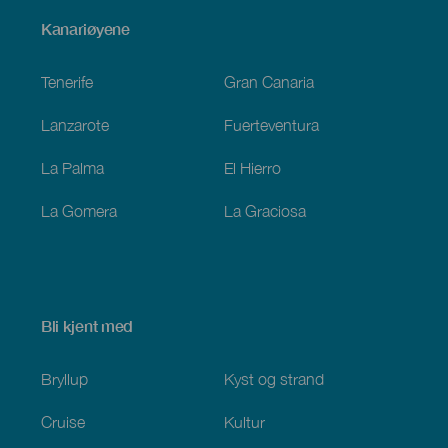
Menú
Kanariøyene
Footer
Tenerife
Gran Canaria
Lanzarote
Fuerteventura
La Palma
El Hierro
La Gomera
La Graciosa
Bli kjent med
Bryllup
Kyst og strand
Cruise
Kultur