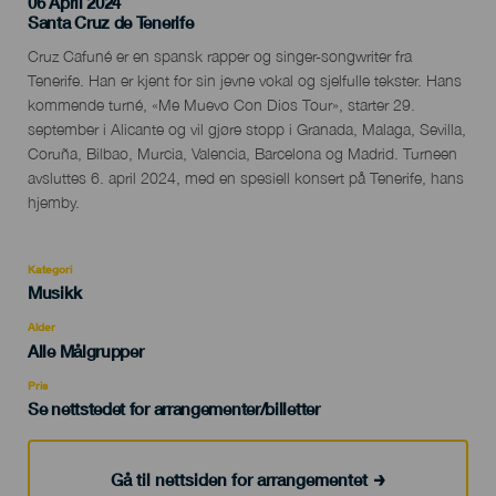
06 April 2024
Localidad
Santa Cruz de Tenerife
Descripción
Cruz Cafuné er en spansk rapper og singer-songwriter fra
del
Tenerife. Han er kjent for sin jevne vokal og sjelfulle tekster. Hans
evento
kommende turné, «Me Muevo Con Dios Tour», starter 29.
september i Alicante og vil gjøre stopp i Granada, Malaga, Sevilla,
Coruña, Bilbao, Murcia, Valencia, Barcelona og Madrid. Turneen
avsluttes 6. april 2024, med en spesiell konsert på Tenerife, hans
hjemby.
Kategori
Categoría
Musikk
del
evento
Alder
Edad
Alle Målgrupper
Recomendada
Pris
Se nettstedet for arrangementer/billetter
Gå til nettsiden for arrangementet