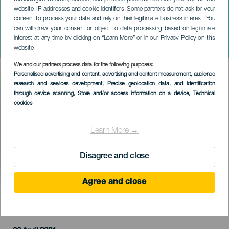
website, IP addresses and cookie identifiers. Some partners do not ask for your
consent to process your data and rely on their legitimate business interest. You
can withdraw your consent or object to data processing based on legitimate
TENERIFE
interest at any time by clicking on “Learn More” or in our Privacy Policy on this
Cruz Cafuné
website.
We and our partners process data for the following purposes:
Imagen
Personalised advertising and content, advertising and content measurement, audience
Listado
research and services development
, Precise geolocation data, and identification
through device scanning
, Store and/or access information on a device
, Technical
cookies
Learn More →
Disagree and close
Agree and close
TIDLIGERE AKTIVITET