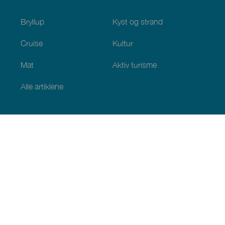
Bryllup
Kyst og strand
Cruise
Kultur
Mat
Aktiv turisme
Alle artiklene
Praktisk informasjon
Kalender
Klima
Slik kommer du dit
Spisesteder
Overnattingssteder
Øygruppen