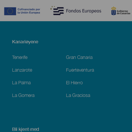
Menú
Kanariøyene
Footer
Tenerife
Gran Canaria
Lanzarote
Fuerteventura
La Palma
El Hierro
La Gomera
La Graciosa
Bli kjent med