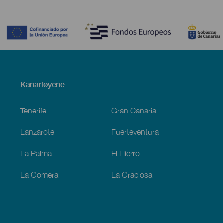
Contenido
Menú
Kanariøyene
Footer
Tenerife
Gran Canaria
Lanzarote
Fuerteventura
La Palma
El Hierro
La Gomera
La Graciosa