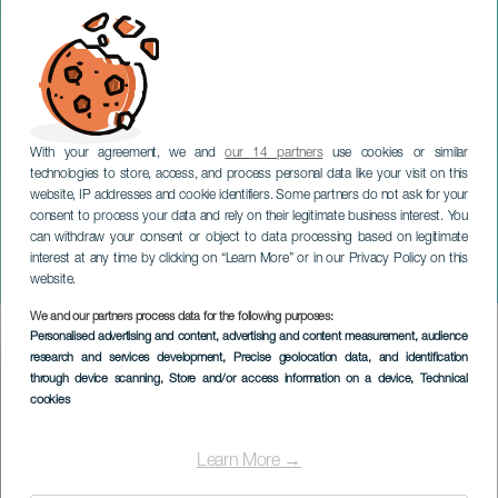
With your agreement, we and
our 14 partners
use cookies or similar
technologies to store, access, and process personal data like your visit on this
website, IP addresses and cookie identifiers. Some partners do not ask for your
consent to process your data and rely on their legitimate business interest. You
can withdraw your consent or object to data processing based on legitimate
TENERIFE
interest at any time by clicking on “Learn More” or in our Privacy Policy on this
Cinema e Paradiso - Fimucité
website.
We and our partners process data for the following purposes:
Imagen
Personalised advertising and content, advertising and content measurement, audience
Listado
research and services development
, Precise geolocation data, and identification
through device scanning
, Store and/or access information on a device
, Technical
cookies
Learn More →