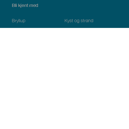
Bli kjent med
Bryllup
Kyst og strand
Cruise
Kultur
Mat
Aktiv turisme
Alle artiklene
Praktisk informasjon
Kalender
Klima
Slik kommer du dit
Spisesteder