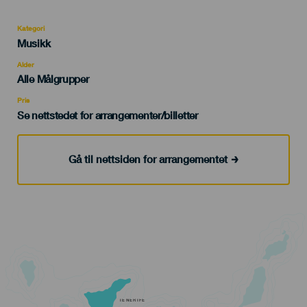
Kategori
Categoría
Musikk
del
evento
Alder
Edad
Alle Målgrupper
Recomendada
Pris
Se nettstedet for arrangementer/billetter
Gå til nettsiden for arrangementet
TENERIFE