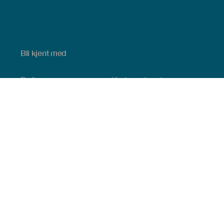
Bli kjent med
Bryllup
Kyst og strand
Cruise
Kultur
Mat
Aktiv turisme
Alle artiklene
Praktisk informasjon