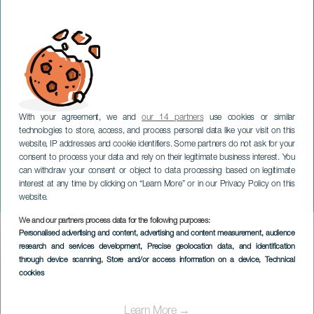
With your agreement, we and
our 14 partners
use cookies or similar
technologies to store, access, and process personal data like your visit on this
website, IP addresses and cookie identifiers. Some partners do not ask for your
consent to process your data and rely on their legitimate business interest. You
can withdraw your consent or object to data processing based on legitimate
TENERIFE
interest at any time by clicking on “Learn More” or in our Privacy Policy on this
Chica Sobresalto
website.
We and our partners process data for the following purposes:
Imagen
Personalised advertising and content, advertising and content measurement, audience
Listado
research and services development
, Precise geolocation data, and identification
through device scanning
, Store and/or access information on a device
, Technical
cookies
Learn More →