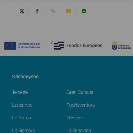
Contenido
Menú
Kanariøyene
Footer
Tenerife
Gran Canaria
Lanzarote
Fuerteventura
La Palma
El Hierro
La Gomera
La Graciosa