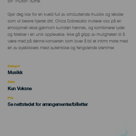
sin 'Plutón'-turné.
Gjør deg klar for en kveld full av omsluttende musikk og tekster
som vil berøre hjertet ditt. Chica Sobresalto inviterer oss på en
emosjonell reise gjennom kunsten hennes, og kombinerer lyder
og følelser i en unik opplevelse. Ikke gå glipp av muligheten til å
være med på denne konserten som lover å bli et intimt møte med
en av øyeblikkets mest autentiske og fengslende stemmer.
Kategori
Categoría
Musikk
del
evento
Alder
Edad
Kun Voksne
Recomendada
Pris
Se nettstedet for arrangementer/billetter