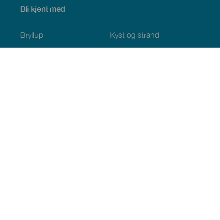
Bli kjent med
Bryllup
Kyst og strand
Cruise
Kultur
Mat
Aktiv turisme
Alle artiklene
Praktisk informasjon
Kalender
Klima
Slik kommer du dit
Spisesteder