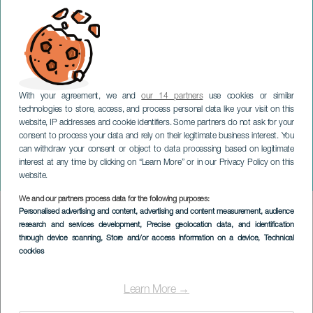
With your agreement, we and
our 14 partners
use cookies or similar
technologies to store, access, and process personal data like your visit on this
website, IP addresses and cookie identifiers. Some partners do not ask for your
consent to process your data and rely on their legitimate business interest. You
can withdraw your consent or object to data processing based on legitimate
TENERIFE
interest at any time by clicking on “Learn More” or in our Privacy Policy on this
Ana Tijoux i konsert
website.
We and our partners process data for the following purposes:
Imagen
Personalised advertising and content, advertising and content measurement, audience
Listado
research and services development
, Precise geolocation data, and identification
through device scanning
, Store and/or access information on a device
, Technical
cookies
Learn More →