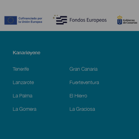
Contenido
Menú
Kanariøyene
Footer
Tenerife
Gran Canaria
Lanzarote
Fuerteventura
La Palma
El Hierro
La Gomera
La Graciosa