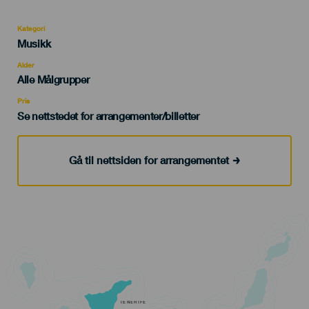
Kategori
Categoría
Musikk
del
evento
Alder
Edad
Alle Målgrupper
Recomendada
Pris
Se nettstedet for arrangementer/billetter
Gå til nettsiden for arrangementet
TENERIFE