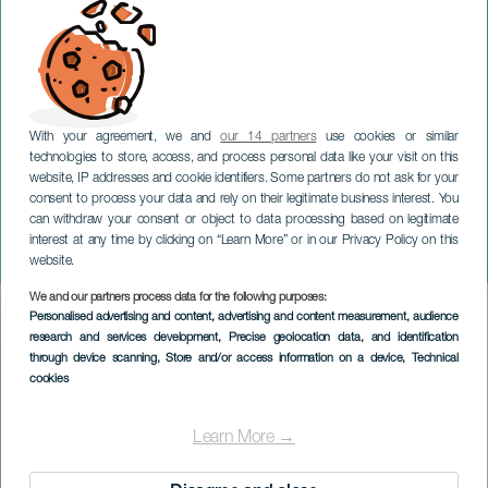
With your agreement, we and
our 14 partners
use cookies or similar
technologies to store, access, and process personal data like your visit on this
website, IP addresses and cookie identifiers. Some partners do not ask for your
consent to process your data and rely on their legitimate business interest. You
can withdraw your consent or object to data processing based on legitimate
LANZAROTE
interest at any time by clicking on “Learn More” or in our Privacy Policy on this
Urban LGTBIQ+
website.
We and our partners process data for the following purposes:
Imagen
Personalised advertising and content, advertising and content measurement, audience
Listado
research and services development
, Precise geolocation data, and identification
through device scanning
, Store and/or access information on a device
, Technical
cookies
Learn More →