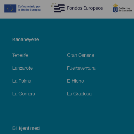
Menú
Kanariøyene
Footer
Tenerife
Gran Canaria
Lanzarote
Fuerteventura
La Palma
El Hierro
La Gomera
La Graciosa
Bli kjent med