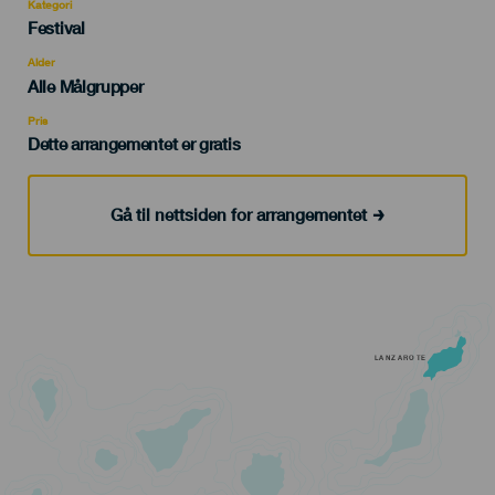
Kategori
Categoría
Festival
del
evento
Alder
Edad
Alle Målgrupper
Recomendada
Pris
Dette arrangementet er gratis
Gå til nettsiden for arrangementet
LANZAROTE