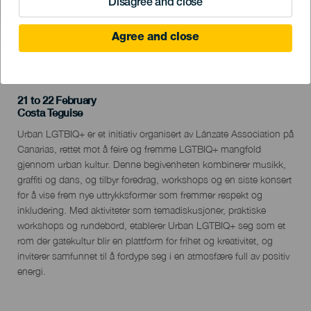
Disagree and close
Agree and close
TIDLIGERE AKTIVITET
21 to 22 February
Localidad
Costa Teguise
Descripción
Urban LGTBIQ+ er et initiativ organisert av Lánzate Association på
del
Canarias, rettet mot å feire og fremme LGTBIQ+ mangfold
evento
gjennom urban kultur. Denne begivenheten kombinerer musikk,
graffiti og dans, og tilbyr foredrag, workshops og en siste konsert
for å vise frem nye uttrykksformer som fremmer respekt og
inkludering. Med aktiviteter som temadiskusjoner, praktiske
workshops og rundebord, etablerer Urban LGTBIQ+ seg som et
rom der gatekultur blir en plattform for frihet og kreativitet, og
inviterer samfunnet til å fordype seg i en atmosfære full av positiv
energi.