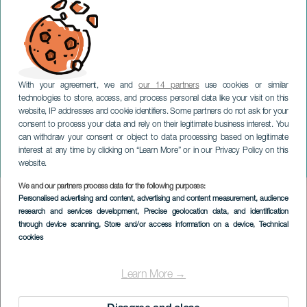
With your agreement, we and
our 14 partners
use cookies or similar
technologies to store, access, and process personal data like your visit on this
website, IP addresses and cookie identifiers. Some partners do not ask for your
consent to process your data and rely on their legitimate business interest. You
can withdraw your consent or object to data processing based on legitimate
LANZAROTE
interest at any time by clicking on “Learn More” or in our Privacy Policy on this
Trovadores del Jazz
website.
We and our partners process data for the following purposes:
Imagen
Personalised advertising and content, advertising and content measurement, audience
Listado
research and services development
, Precise geolocation data, and identification
through device scanning
, Store and/or access information on a device
, Technical
cookies
Learn More →