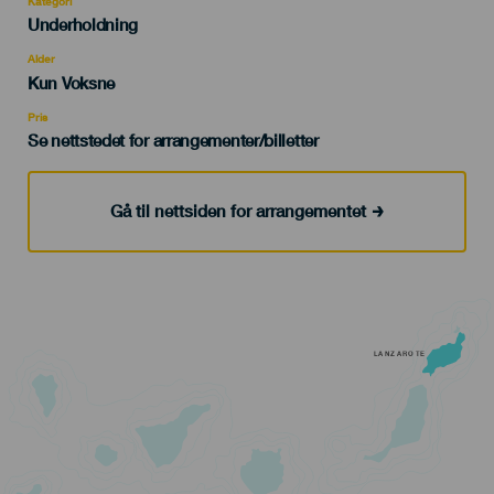
Kategori
Categoría
Underholdning
del
evento
Alder
Edad
Kun Voksne
Recomendada
Pris
Se nettstedet for arrangementer/billetter
Gå til nettsiden for arrangementet
LANZAROTE