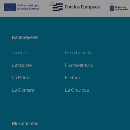
Menú
Kanariøyene
Footer
Tenerife
Gran Canaria
Lanzarote
Fuerteventura
La Palma
El Hierro
La Gomera
La Graciosa
Bli kjent med