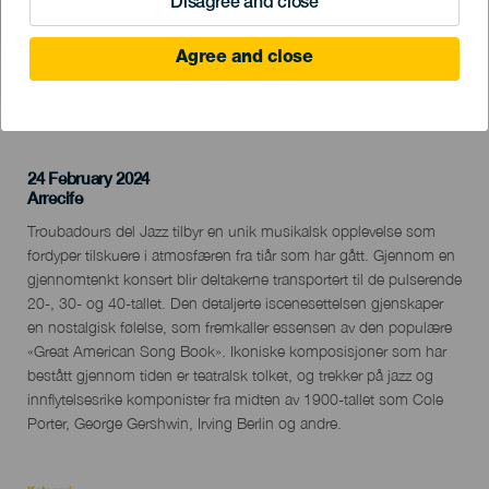
Disagree and close
Agree and close
TIDLIGERE AKTIVITET
24 February 2024
Localidad
Arrecife
Descripción
Troubadours del Jazz tilbyr en unik musikalsk opplevelse som
del
fordyper tilskuere i atmosfæren fra tiår som har gått. Gjennom en
evento
gjennomtenkt konsert blir deltakerne transportert til de pulserende
20-, 30- og 40-tallet. Den detaljerte iscenesettelsen gjenskaper
en nostalgisk følelse, som fremkaller essensen av den populære
«Great American Song Book». Ikoniske komposisjoner som har
bestått gjennom tiden er teatralsk tolket, og trekker på jazz og
innflytelsesrike komponister fra midten av 1900-tallet som Cole
Porter, George Gershwin, Irving Berlin og andre.