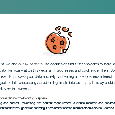
 – Concierto de Sitar
ent, we and
our 14 partners
use cookies or similar technologies to store,
ata like your visit on this website, IP addresses and cookie identifiers. 
onsent to process your data and rely on their legitimate business interest
ject to data processing based on legitimate interest at any time by click
olicy on this website.
ocess data for the following purposes:
TIDLIGERE AKTIVITET
ing and content, advertising and content measurement, audience research and service
dentification through device scanning
, Store and/or access information on a device
, Technica