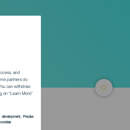
 access, and
Some partners do
. You can withdraw
ing on “Learn More”
s development
, Precise
l cookies