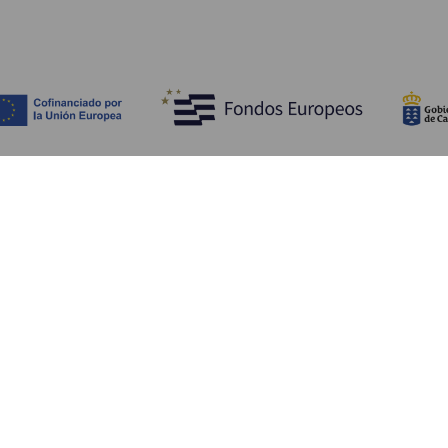
Bli kjent med
Pr
Bryllup
Kyst og strand
Ka
Cruise
Kultur
Sl
Mat
Aktiv turisme
Ov
Alle artiklene
Tj