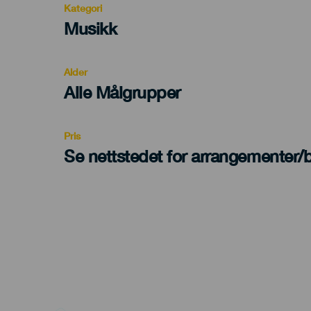
Kategori
Categoría
Musikk
del
evento
Alder
Edad
Alle Målgrupper
Recomendada
Pris
Se nettstedet for arrangementer/bi