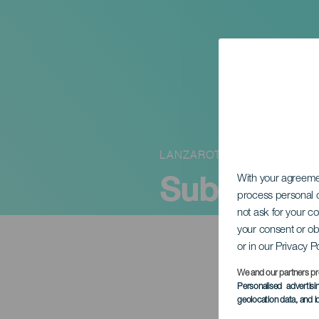
LANZAROTE
Subrata De
With your agreem
process personal d
not ask for your c
your consent or ob
or in our Privacy P
We and our partners pr
Personalised advertis
geolocation data, and i