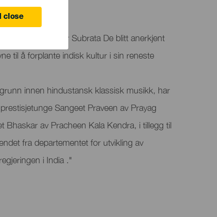
 close
le ambassadør, har Subrata De blitt anerkjent
ne til å forplante indisk kultur i sin reneste
runn innen hindustansk klassisk musikk, har
en prestisjetunge Sangeet Praveen av Prayag
 Bhaskar av Pracheen Kala Kendra, i tillegg til
endet fra departementet for utvikling av
egjeringen i India ."