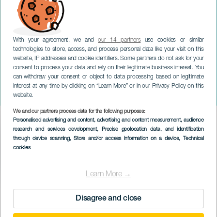
With your agreement, we and
our 14 partners
use cookies or similar
technologies to store, access, and process personal data like your visit on this
website, IP addresses and cookie identifiers. Some partners do not ask for your
consent to process your data and rely on their legitimate business interest. You
LANZAROTE
can withdraw your consent or object to data processing based on legitimate
Ratas. Una comedia muy
interest at any time by clicking on “Learn More” or in our Privacy Policy on this
poco higiénica. Lanzarote
website.
We and our partners process data for the following purposes:
Imagen
Personalised advertising and content, advertising and content measurement, audience
Listado
research and services development
, Precise geolocation data, and identification
through device scanning
, Store and/or access information on a device
, Technical
cookies
Learn More →
TIDLIGERE AKTIVITET
Disagree and close