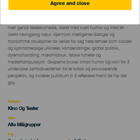
Agree and close
16 March 2024
Localidad
Arrecife
Descripción
"Ratas (Rats). A Very Unhygienic Comedy" er en ukonvensjonell,
del
men genial teaterkomedie, lastet med svart humor og med en
evento
sterkt hevngjerrig natur. Gjennom intelligente dialoger og
morsomme situasjoner tar verket for seg hete temaer som sosiale
og kjønnsmessige ulikheter, klimaendringer, global politikk,
dyremishandling, maktmisbruk, falske nyheter og
mediemanipulasjon. Skaperne bruker smart humor og ironi for å
undersøke samtidsverdenen fra et kritisk og provoserende
perspektiv, og inviterer publikum til å reflektere mens de har det
gøy.
Kategori
Categoría
Kino Og Teater
del
evento
Alder
Edad
Alle Målgrupper
Recomendada
Pris