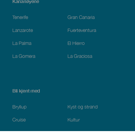
Menú
Kanariøyene
Footer
Tenerife
Gran Canaria
Lanzarote
Fuerteventura
La Palma
El Hierro
La Gomera
La Graciosa
Bli kjent med
Bryllup
Kyst og strand
Cruise
Kultur
Mat
Aktiv turisme