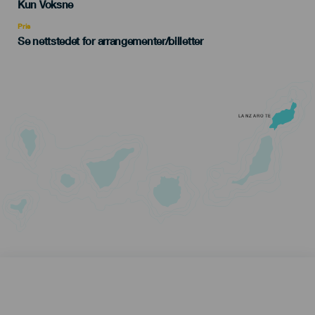
Edad
Kun Voksne
Recomendada
Pris
Se nettstedet for arrangementer/billetter
LANZAROTE