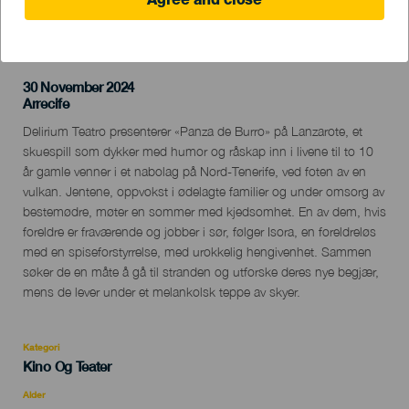
Agree and close
TIDLIGERE AKTIVITET
30 November 2024
Localidad
Arrecife
Descripción
Delirium Teatro presenterer «Panza de Burro» på Lanzarote, et
del
skuespill som dykker med humor og råskap inn i livene til to 10
evento
år gamle venner i et nabolag på Nord-Tenerife, ved foten av en
vulkan. Jentene, oppvokst i ødelagte familier og under omsorg av
bestemødre, møter en sommer med kjedsomhet. En av dem, hvis
foreldre er fraværende og jobber i sør, følger Isora, en foreldreløs
med en spiseforstyrrelse, med urokkelig hengivenhet. Sammen
søker de en måte å gå til stranden og utforske deres nye begjær,
mens de lever under et melankolsk teppe av skyer.
Kategori
Categoría
Kino Og Teater
del
evento
Alder