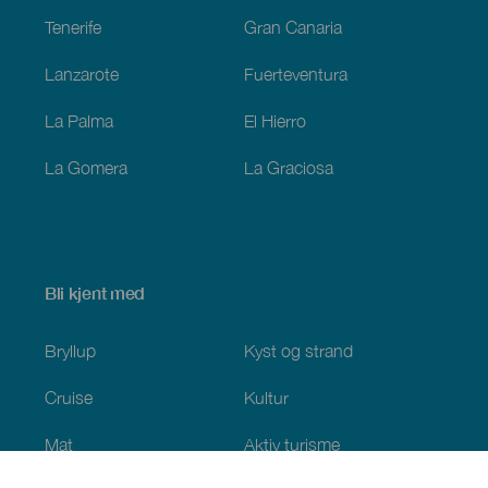
Tenerife
Gran Canaria
Lanzarote
Fuerteventura
La Palma
El Hierro
La Gomera
La Graciosa
Bli kjent med
Bryllup
Kyst og strand
Cruise
Kultur
Mat
Aktiv turisme