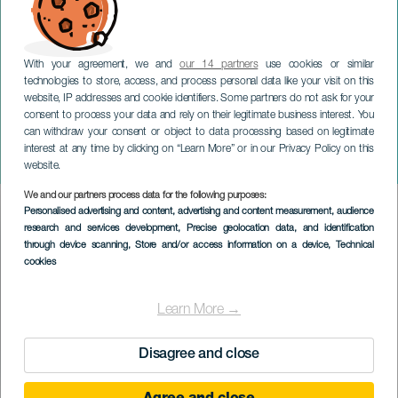
With your agreement, we and
our 14 partners
use cookies or similar
technologies to store, access, and process personal data like your visit on this
website, IP addresses and cookie identifiers. Some partners do not ask for your
consent to process your data and rely on their legitimate business interest. You
can withdraw your consent or object to data processing based on legitimate
LANZAROTE
interest at any time by clicking on “Learn More” or in our Privacy Policy on this
Panza Burro
website.
We and our partners process data for the following purposes:
Imagen
Personalised advertising and content, advertising and content measurement, audience
Listado
research and services development
, Precise geolocation data, and identification
through device scanning
, Store and/or access information on a device
, Technical
cookies
Learn More →
Disagree and close