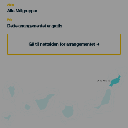
evento
Alder
Edad
Alle Målgrupper
Recomendada
Pris
Dette arrangementet er gratis
Gå til nettsiden for arrangementet
LANZAROTE