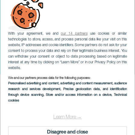
With your agreement, we and
our 14 partners
use cookies or similar
technologies to store, access, and process personal data like your visit on this
website, IP addresses and cookie identifiers. Some partners do not ask for your
consent to process your data and rely on their legitimate business interest. You
LANZAROTE
can withdraw your consent or object to data processing based on legitimate
Nett av stier i Puerto del
interest at any time by clicking on “Learn More” or in our Privacy Policy on this
Carmen
website.
We and our partners process data for the following purposes:
Imagen
Personalised advertising and content, advertising and content measurement, audience
Listado
research and services development
, Precise geolocation data, and identification
through device scanning
, Store and/or access information on a device
, Technical
cookies
Learn More →
Disagree and close