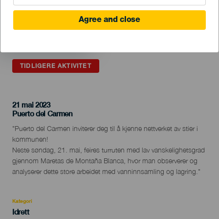
Agree and close
TIDLIGERE AKTIVITET
21 mai 2023
Localidad
Puerto del Carmen
Descripción
"Puerto del Carmen inviterer deg til å kjenne nettverket av stier i
del
kommunen!
evento
Neste søndag, 21. mai, feires turruten med lav vanskelighetsgrad
gjennom Maretas de Montaña Blanca, hvor man observerer og
analyserer dette store arbeidet med vanninnsamling og lagring."
Kategori
Categoría
Idrett
del