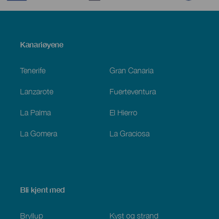
Menú
Kanariøyene
Footer
Tenerife
Gran Canaria
Lanzarote
Fuerteventura
La Palma
El Hierro
La Gomera
La Graciosa
Bli kjent med
Bryllup
Kyst og strand