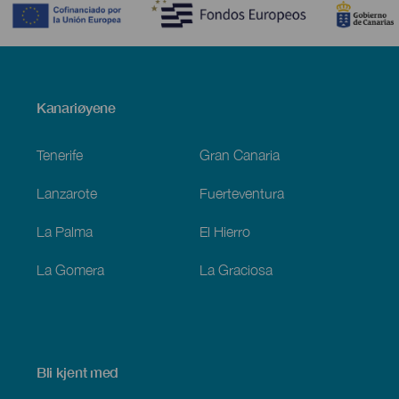
Menú
Kanariøyene
Footer
Tenerife
Gran Canaria
Lanzarote
Fuerteventura
La Palma
El Hierro
La Gomera
La Graciosa
Bli kjent med