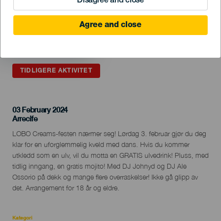
Disagree and close
Agree and close
TIDLIGERE AKTIVITET
03 February 2024
Localidad
Arrecife
Descripción
LOBO Creams-festen nærmer seg! Lørdag 3. februar gjør du deg
del
klar for en uforglemmelig kveld med dans. Hvis du kommer
evento
utkledd som en ulv, vil du motta en GRATIS ulvedrink! Pluss, med
tidlig inngang, en gratis mojito! Med DJ Johnyd og DJ Ale
Ossorio på dekk og mange flere overraskelser! Ikke gå glipp av
det. Arrangement for 18 år og eldre.
Kategori