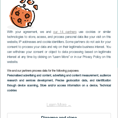
With your agreement, we and
our 14 partners
use cookies or similar
technologies to store, access, and process personal data like your visit on this
website, IP addresses and cookie identifiers. Some partners do not ask for your
consent to process your data and rely on their legitimate business interest. You
can withdraw your consent or object to data processing based on legitimate
LANZAROTE
interest at any time by clicking on “Learn More” or in our Privacy Policy on this
LOBO Creams Madness
website.
We and our partners process data for the following purposes:
Imagen
Personalised advertising and content, advertising and content measurement, audience
Listado
research and services development
, Precise geolocation data, and identification
through device scanning
, Store and/or access information on a device
, Technical
cookies
Learn More →