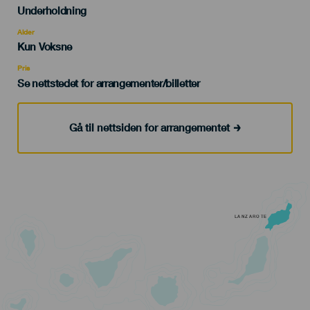
Categoría
Underholdning
del
evento
Alder
Edad
Kun Voksne
Recomendada
Pris
Se nettstedet for arrangementer/billetter
Gå til nettsiden for arrangementet
LANZAROTE