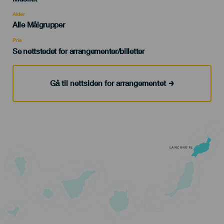
del
evento
Alder
Edad
Alle Målgrupper
Recomendada
Pris
Se nettstedet for arrangementer/billetter
Gå til nettsiden for arrangementet
LANZAROTE