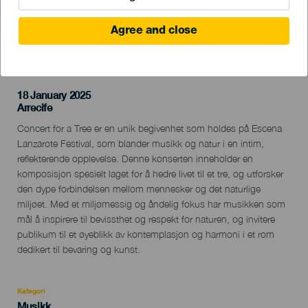
Agree and close
TIDLIGERE AKTIVITET
18 January 2025
Localidad
Arrecife
Descripción
Concert for a Tree er en unik begivenhet som holdes på Escena
del
Lanzarote Festival, som blander musikk og natur i en intim,
evento
reflekterende opplevelse. Denne konserten inneholder en
komposisjon spesielt laget for å hedre livet til et tre, og utforsker
den dype forbindelsen mellom mennesker og det naturlige
miljøet. Med et miljømessig og åndelig fokus har musikken som
mål å inspirere til bevissthet og respekt for naturen, og invitere
publikum til et øyeblikk av kontemplasjon og harmoni i et rom
dedikert til bevaring og kunst.
Kategori
Categoría
Musikk