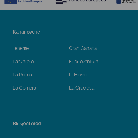
Menú
Kanariøyene
Footer
Tenerife
Gran Canaria
Lanzarote
Fuerteventura
La Palma
El Hierro
La Gomera
La Graciosa
Bli kjent med