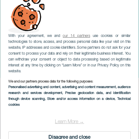
With your agreement, we and
our 14 partners
use cookies or similar
technologies to store, access, and process personal data like your visit on this
website, IP addresses and cookie identifiers. Some partners do not ask for your
consent to process your data and rely on their legitimate business interest. You
can withdraw your consent or object to data processing based on legitimate
LANZAROTE
interest at any time by clicking on “Learn More” or in our Privacy Policy on this
Konsert for et tre
website.
We and our partners process data for the following purposes:
Imagen
Personalised advertising and content, advertising and content measurement, audience
Listado
research and services development
, Precise geolocation data, and identification
through device scanning
, Store and/or access information on a device
, Technical
cookies
Learn More →
Disagree and close