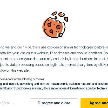
 det kanariske
kesteret
ent, we and
our 14 partners
use cookies or similar technologies to store,
ata like your visit on this website, IP addresses and cookie identifiers. 
onsent to process your data and rely on their legitimate business interest
ject to data processing based on legitimate interest at any time by click
olicy on this website.
ocess data for the following purposes:
TIDLIGERE AKTIVITET
ing and content, advertising and content measurement, audience research and service
dentification through device scanning
, Store and/or access information on a device
, Technica
16 April 2023
Localidad
Haría
n More →
Disagree and close
Agree and