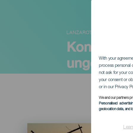
LANZAROTE
Konsert av
ungdomsor
With your agreem
process personal d
not ask for your c
your consent or ob
or in our Privacy P
We and our partners pr
Personalised advertis
geolocation data, and i
Imagen
Lear
Listado