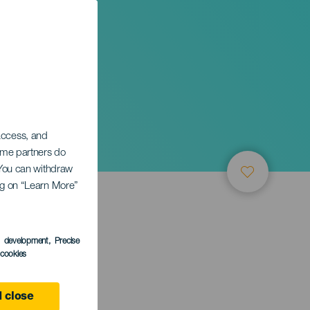
 access, and
Some partners do
. You can withdraw
ing on “Learn More”
s development
, Precise
l cookies
 close