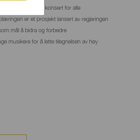
teret vil tilby en konsert for alle
ringen er et prosjekt lansert av regjeringen
om mål å bidra og forbedre
ge musikere for å lette tilegnelsen av høy