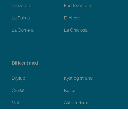
Lanzarote
Fuerteventura
La Palma
El Hierro
La Gomera
La Graciosa
Bli kjent med
Bryllup
Kyst og strand
Cruise
Kultur
Mat
Aktiv turisme
Alle artiklene