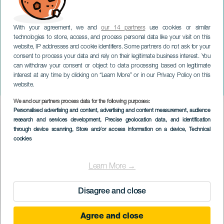
With your agreement, we and
our 14 partners
use cookies or similar
technologies to store, access, and process personal data like your visit on this
website, IP addresses and cookie identifiers. Some partners do not ask for your
consent to process your data and rely on their legitimate business interest. You
can withdraw your consent or object to data processing based on legitimate
LANZAROTE
interest at any time by clicking on “Learn More” or in our Privacy Policy on this
Juan Brito og prinsessen Ico
website.
We and our partners process data for the following purposes:
Imagen
Personalised advertising and content, advertising and content measurement, audience
Listado
research and services development
, Precise geolocation data, and identification
through device scanning
, Store and/or access information on a device
, Technical
cookies
Learn More →
Disagree and close
Agree and close