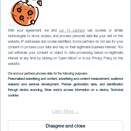
With your agreement, we and
our 14 partners
use cookies or similar
technologies to store, access, and process personal data like your visit on this
website, IP addresses and cookie identifiers. Some partners do not ask for your
consent to process your data and rely on their legitimate business interest. You
can withdraw your consent or object to data processing based on legitimate
LANZAROTE
interest at any time by clicking on “Learn More” or in our Privacy Policy on this
Hjerte, gatekunst
website.
We and our partners process data for the following purposes:
Imagen
Personalised advertising and content, advertising and content measurement, audience
Listado
research and services development
, Precise geolocation data, and identification
through device scanning
, Store and/or access information on a device
, Technical
cookies
Learn More →
Disagree and close