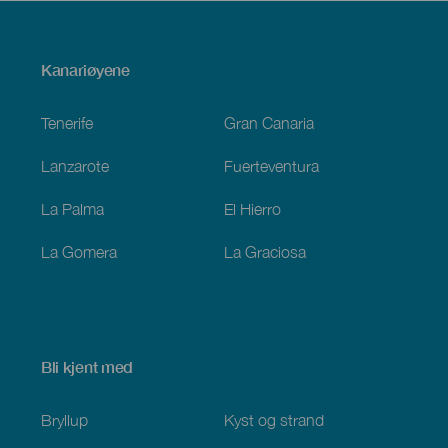
Menú
Kanariøyene
Footer
Tenerife
Gran Canaria
Lanzarote
Fuerteventura
La Palma
El Hierro
La Gomera
La Graciosa
Bli kjent med
Bryllup
Kyst og strand