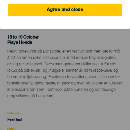
Agree and close
TIDLIGERE AKTIVITET
18 to 19 October
Localidad
Playa Honda
Descripción
Heart, gatekunst på Lanzarote, er en festival født med det formål
del
å slå sammen ulike scenekunster med rom av høy etnografisk,
evento
arv og turistisk verdi. Dette arrangementet skiller seg ut for sitt
fokus på bærekraft, og integrerer elementer som respekterer og
fremmer miljøbevaring. Festivalen forvandler gatene til scener for
forestillinger av dans, teater, musikk og mer, og skaper et kulturelt
interaksjonsrom som fremhever både kunsten og de naturlige
omgivelsene på Lanzarote.
Kategori
Categoría
Festival
del
evento
Alder