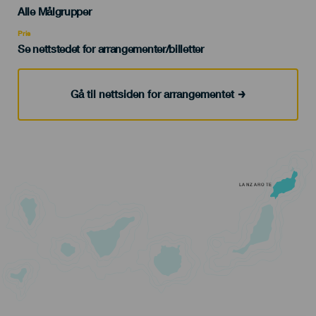
Edad
Alle Målgrupper
Recomendada
Pris
Se nettstedet for arrangementer/billetter
Gå til nettsiden for arrangementet
LANZAROTE